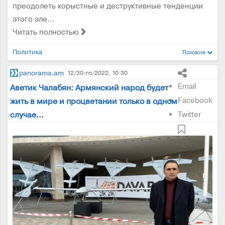
преодолеть корыстные и деструктивные тенденции
этого эле...
Читать полностью
Политика
Похожие
panorama.am
12/30-го/2022, 10:30
Email
Аветик Чалабян: Армянский народ будет
Facebook
жить в мире и процветании только в одном
случае…
Twitter