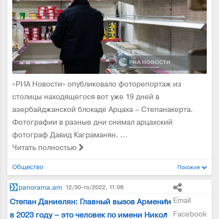
«РИА Новости» опубликовало фоторепортаж из
столицы находящегося вот уже 19 дней в
азербайджанской блокаде Арцаха – Степанакерта.
Фотографии в разные дни снимал арцахский
фотограф Давид Каграманян. ...
Читать полностью
Общество
Похожие
panorama.am
12/30-го/2022, 11:06
Email
Степан Даниелян: Главный вызов Армении
Facebook
в 2023 году – это человек по имени Никол