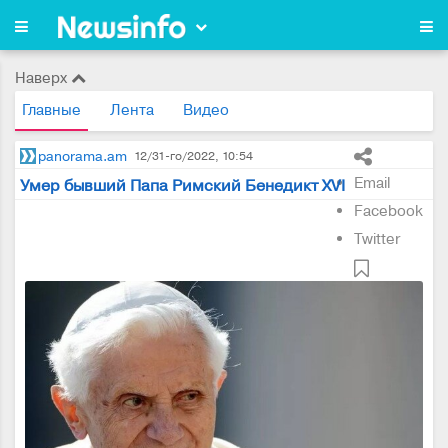
Наверх
Главные
Лента
Видео
panorama.am
12/31-го/2022, 10:54
Email
Умер бывший Папа Римский Бенедикт XVI
Facebook
Twitter