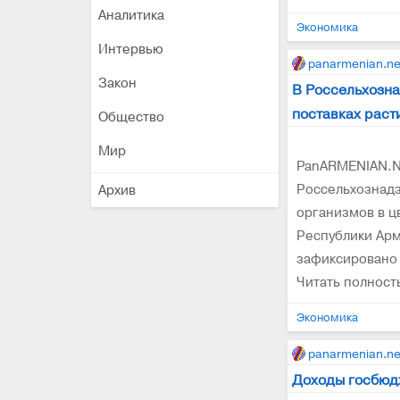
Аналитика
Экономика
Интервью
panarmenian.ne
Закон
В Россельхозна
поставках раст
Общество
Мир
PanARMENIAN.Ne
Россельхознадз
Архив
организмов в ц
Республики Арм
зафиксировано 
Читать полнос
Экономика
panarmenian.ne
Доходы госбюд