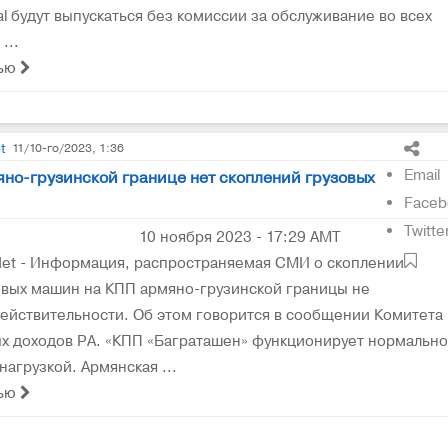
tal будут выпускаться без комиссии за обслуживание во всех
...
тью
t
11/10-го/2023, 1:36
Email
яно-грузинской границе нет скоплений грузовых
Faceb
Twitte
10 ноября 2023 - 17:29 AMT
et - Информация, распространяемая СМИ о скоплении
овых машин на КПП армяно-грузинской границы не
действительности. Об этом говорится в сообщении Комитета
х доходов РА. «КПП «Баграташен» функционирует нормально
нагрузкой. Армянская ...
тью