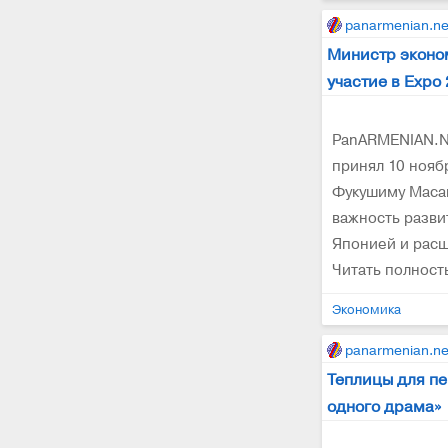
panarmenian.ne
Министр эконо
участие в Expo 
PanARMENIAN.N
принял 10 нояб
Фукушиму Масан
важность разв
Японией и расш
Читать полнос
Экономика
panarmenian.ne
Теплицы для п
одного драма»