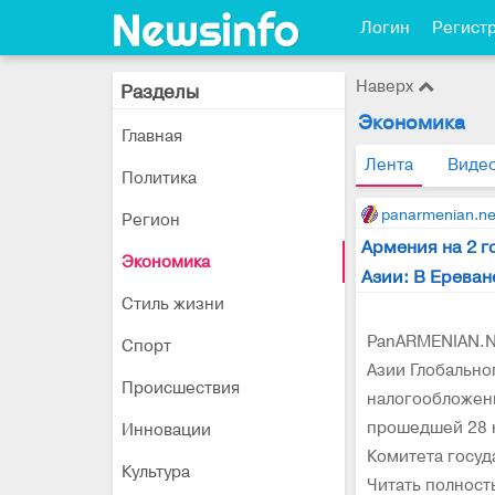
Логин
Регист
Наверх
Разделы
Экономика
Главная
Лента
Виде
Политика
panarmenian.ne
Регион
Армения на 2 
Экономика
Азии: В Ереван
Стиль жизни
PanARMENIAN.N
Спорт
Азии Глобально
Происшествия
налогообложени
прошедшей 28 н
Инновации
Комитета госуд
Культура
Читать полнос