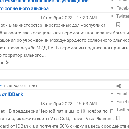
Email
ал Рамочное соглашение об учреждении
Faceb
о солнечного альянса
Twitte
17 ноября 2023 - 17:30 AMT
t - В министерстве иностранных дел Республики
ября состоялась официальная церемония подписания Армен
ашения об учреждении Международного солнечного альянса
ет пресс-служба МИД РА. В церемонии подписания приняли
р территориального...
тью
t
11/13-го/2023, 11:54
Email
 от IDBank
Faceb
13 ноября 2023 - 15:53 AMT
Twitte
t - В преддверии Черной пятницы, с 10 ноября по 1
ельно, закажите карты Visa Gold, Travel, Visa Platinum,
dard от IDBank-а и получите 50% скидку на весь срок действи