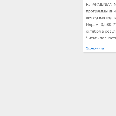
PanARMENIAN.Ne
программы иниц
вся сумма «одн
Идрам, 3,580,2
октября в резул
Читать полнос
Экономика