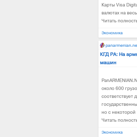
Карты Visa Digi
валютах на весь 
Читать полнос
Экономика
panarmenian.ne
КГД РА: На арм
машин
PanARMENIAN.N
около 600 груз
соответствует 
государственны
но с некоторой 
Читать полнос
Экономика