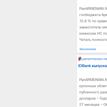
PanARMENIAN.Ne
госбюджета Арм
13.8 % по срав
заместитель ми
комиссии НС п
Читать полнос
Экономика
panarmenian.ne
IDBank выпуска
PanARMENIAN.Ne
купонные обли
публичного раз
долларов • Год
27 месяцев • Об