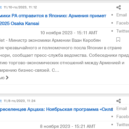
t
11/10-го/2023, 11:12
Email
мики РА отправится в Японию: Армения примет
Faceb
2025 Osaka Kansai
Twitte
10 ноября 2023 - 15:11 AMT
et - Министр экономики Армении Ваан Керобян
ря чрезвычайного и полномочного посла Японии в стране
ори, сообщает пресс-служба ведомства. Собеседники прид
итию торгово-экономических отношений между Арменией и
ирению бизнес-связей. С...
тью
t
11/8-го/2023, 11:24
Email
ереселенцев Арцаха։ Ноябрьская программа «Сила
Faceb
Twitte
8 ноября 2023 - 15:21 AMT