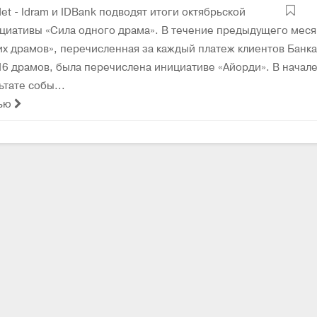
t - Idram и IDBank подводят итоги октябрьской
иативы «Сила одного драма». В течение предыдущего меся
их драмов», перечисленная за каждый платеж клиентов Банка
16 драмов, была перечислена инициативе «Айорди». В начал
ьтате собы...
тью