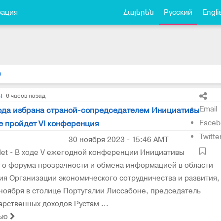
рация
Հայերեն
Русский
Engli
о
t
6 часов назад
Email
года избрана страной-сопредседателем Инициативы
Faceb
е пройдет VI конференция
Twitte
30 ноября 2023 - 15:46 AMT
et - В ходе V ежегодной конференции Инициативы
го форума прозрачности и обмена информацией в области
я Организации экономического сотрудничества и развития,
оября в столице Португалии Лиссабоне, председатель
арственных доходов Рустам ...
тью