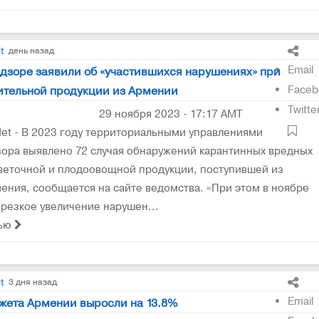
t
день назад
Email
дзоре заявили об «участившихся нарушениях» при
Faceb
ительной продукции из Армении
Twitte
29 ноября 2023 - 17:17 AMT
t - В 2023 году территориальными управлениями
ора выявлено 72 случая обнаружений карантинных вредных
веточной и плодоовощной продукции, поступившей из
ения, сообщается на сайте ведомства. «При этом в ноябре
резкое увеличение нарушен...
тью
t
3 дня назад
Email
жета Армении выросли на 13.8%