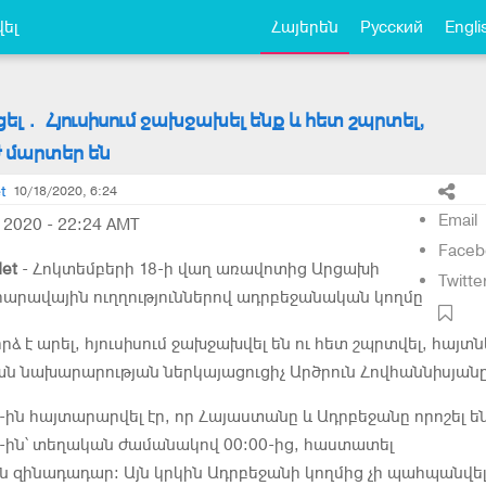
ել
Հայերեն
Русский
Engli
ցել․ Հյուսիսում ջախջախել ենք և հետ շպրտել,
 մարտեր են
t
10/18/2020, 6:24
Email
2020 - 22:24 AMT
Faceb
et
- Հոկտեմբերի 18-ի վաղ առավոտից Արցախի
Twitte
ւ հարավային ուղղություններով ադրբեջանական կողմը
 է արել, հյուսիսում ջախջախվել են ու հետ շպրտվել, հայտնե
ն նախարարության ներկայացուցիչ Արծրուն Հովհաննիսյանը
-ին հայտարարվել էր, որ Հայաստանը և Ադրբեջանը որոշել ե
-ին՝ տեղական ժամանակով 00:00-ից, հաստատել
զինադադար: Այն կրկին Ադրբեջանի կողմից չի պահպանվել