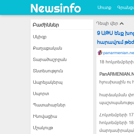
Մուտք
Գրանցվ
Դեպի վեր
Բաժիններ
9 ԱԹՍ ենք խո
Սկիզբ
հարավում թեժ
Քաղաքական
panarmenian.ne
Տարածաշրջան
18 հոկտեմբերի 
Տնտեսություն
PanARMENIAN.N
հյուսիսային ո
Ապրելակերպ
Սպորտ
հարձակման փորձ
պաշտպանությա
Պատահարներ
Հոկտեմբերի 17
Ինովացիա
հոկտեմբերի 18
Մշակույթ
մարդասիրական 