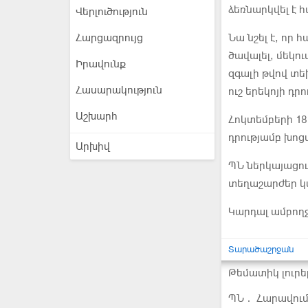
ձեռնարկվել է 
Վերլուծություն
Հարցազրույց
Նա նշել է, որ 
ծավալել, մեկո
Իրավունք
զգալի թվով տե
Հասարակություն
ուշ երեկոյի դր
Աշխարհ
Հոկտեմբերի 18
դրությամբ խոցվ
Արխիվ
ՊՆ ներկայացու
տեղաշարժեր կա
Կարդալ ամբող
Տարածաշրջան
Թեմատիկ լուրե
ՊՆ․ Հարավում 