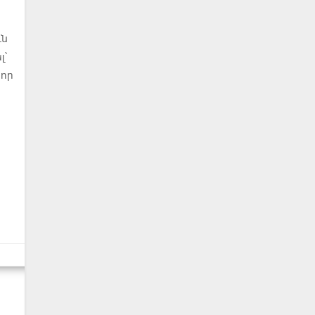
ւն
լ՝
 որ