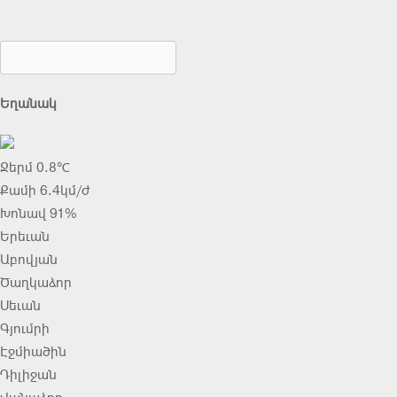
Եղանակ
Ջերմ 0.8℃
Քամի 6.4կմ/ժ
Խոնավ 91%
Երեւան
Աբովյան
Ծաղկաձոր
Սեւան
Գյումրի
Էջմիածին
Դիլիջան