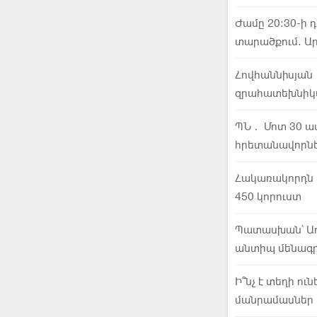
Ժամը 20:30-ի դ
տարածքում. Ար
Հովհաննիսյան․
զրահատեխնիկա 
ՊՆ․ Մոտ 30 ավ
հրետանավորներ
Հակառակորդն ա
450 կորուստ
Պատասխան՝ Ա
անտիպ մենագր
Ի՞նչ է տեղի ո
մանրամասներ