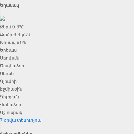
Եղանակ
Ջերմ 0.8℃
Քամի 6.4կմ/ժ
Խոնավ 91%
Երեւան
Աբովյան
Ծաղկաձոր
Սեւան
Գյումրի
Էջմիածին
Դիլիջան
Վանաձոր
Աշտարակ
7 օրվա տեսություն
Փոխարժեքներ