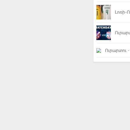
Լոռի-Ո
Ուրար
Ուրարտու 