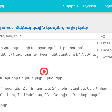
ել
Հայերեն
Русский
Engli
րարտու․ մեկնարկային կազմեր, ուղիղ եթեր
/20/2019, 12:48
Email
ձրագույն խմբի առաջնության 11-րդ տուրում
Faceb
ունել է «Ուրարտուին»։ Խաղը մեկնարկելու է 17։30-ին։
Twitte
են թիմերի մեկնարկային կազմերը․
 Դրագոյևիչ, 2․ Գրիգորյան, 24․ Նիրիսարիկե, 63․ Կրիստի,
0․ Իվու, 7․ Սիմոնյան, 23․ Օզբիլիս, 10․ Վարդանյան...
ջովին