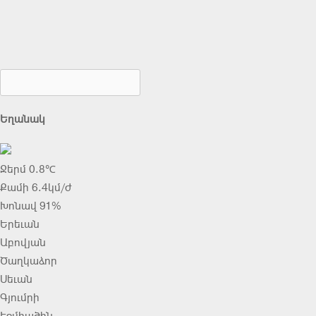
Եղանակ
Ջերմ 0.8℃
Քամի 6.4կմ/ժ
Խոնավ 91%
Երեւան
Աբովյան
Ծաղկաձոր
Սեւան
Գյումրի