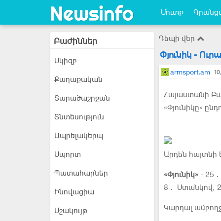
Մուտք
Գրանցվ
Դեպի վեր
Բաժիններ
Փյունիկ - Ու
Սկիզբ
armsport.am
10
Քաղաքական
Հայաստանի Բար
Տարածաշրջան
«Փյունիկը» ընդ
Տնտեսություն
Ապրելակերպ
Սպորտ
Արդեն հայտնի 
Պատահարներ
«Փյունիկ»
- 25․
8․ Ստանկով, 2
Ինովացիա
Կարդալ ամբող
Մշակույթ