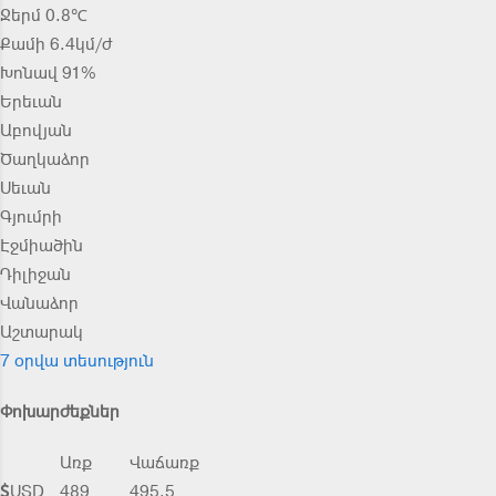
Ջերմ 0.8℃
Քամի 6.4կմ/ժ
Խոնավ 91%
Երեւան
Աբովյան
Ծաղկաձոր
Սեւան
Գյումրի
Էջմիածին
Դիլիջան
Վանաձոր
Աշտարակ
7 օրվա տեսություն
Փոխարժեքներ
Առք
Վաճառք
USD
489
495.5