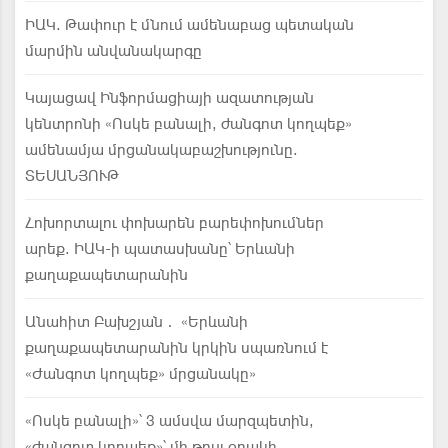
ԻԱԿ. Թափուր է մնում ամենաբաց պետական
մարմին անվանակարգը
Կայացավ Ինֆորմացիայի ազատության
կենտրոնի «Ոսկե բանալի, ժանգոտ կողպեք»
ամենամյա մրցանակաբաշխությունը.
ՏԵՍԱՆՅՈՒԹ
Հոխորտալու փոխարեն բարեփոխումներ
արեք. ԻԱԿ-ի պատասխանը՝ Երևանի
քաղաքապետարանին
Անահիտ Բախշյան․ «Երևանի
քաղաքապետարանին կրկին սպառնում է
«Ժանգոտ կողպեք» մրցանակը»
«Ոսկե բանալի»՝ 3 ամսվա մարզպետին,
«ժանգոտ կողպեք»՝ մի թույլ օղակի