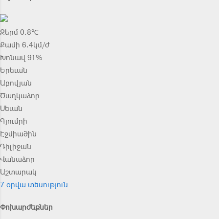
Ջերմ 0.8℃
Քամի 6.4կմ/ժ
Խոնավ 91%
Երեւան
Աբովյան
Ծաղկաձոր
Սեւան
Գյումրի
Էջմիածին
Դիլիջան
Վանաձոր
Աշտարակ
7 օրվա տեսություն
Փոխարժեքներ