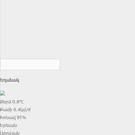
Եղանակ
Ջերմ 0.8℃
Քամի 6.4կմ/ժ
Խոնավ 91%
Երեւան
Աբովյան