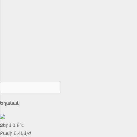
Եղանակ
Ջերմ 0.8℃
Քամի 6.4կմ/ժ