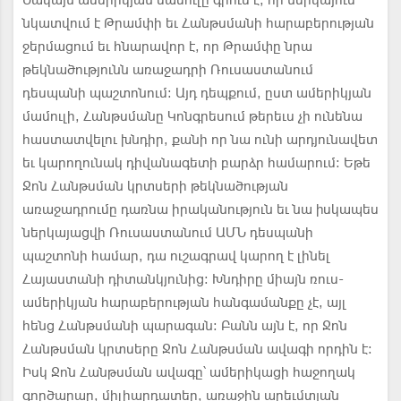
Սակայն ամերիկյան մամուլը գրում է, որ ներկայում
նկատվում է Թրամփի եւ Հանթսմանի հարաբերության
ջերմացում եւ հնարավոր է, որ Թրամփը նրա
թեկնածությունն առաջադրի Ռուսաստանում
դեսպանի պաշտոնում: Այդ դեպքում, ըստ ամերիկյան
մամուլի, Հանթսմանը Կոնգրեսում թերեւս չի ունենա
հաստատվելու խնդիր, քանի որ նա ունի արդյունավետ
եւ կարողունակ դիվանագետի բարձր համարում: Եթե
Ջոն Հանթսման կրտսերի թեկնածության
առաջադրումը դառնա իրականություն եւ նա իսկապես
ներկայացվի Ռուսաստանում ԱՄՆ դեսպանի
պաշտոնի համար, դա ուշագրավ կարող է լինել
Հայաստանի դիտանկյունից: Խնդիրը միայն ռուս-
ամերիկյան հարաբերության հանգամանքը չէ, այլ
հենց Հանթսմանի պարագան: Բանն այն է, որ Ջոն
Հանթսման կրտսերը Ջոն Հանթսման ավագի որդին է:
Իսկ Ջոն Հանթսման ավագը՝ ամերիկացի հաջողակ
գործարար, միլիարդատեր, առաջին արեւմտյան