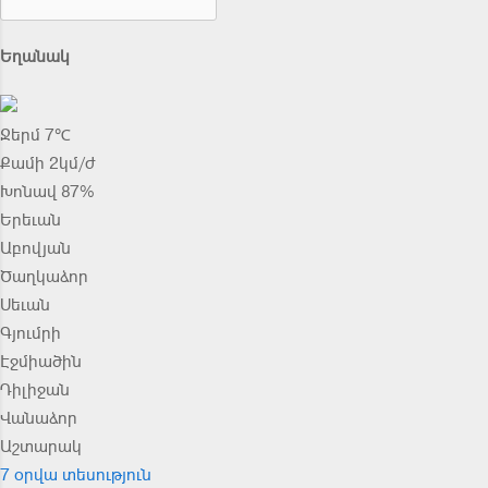
Եղանակ
Ջերմ 7℃
Քամի 2կմ/ժ
Խոնավ 87%
Երեւան
Աբովյան
Ծաղկաձոր
Սեւան
Գյումրի
Էջմիածին
Դիլիջան
Վանաձոր
Աշտարակ
7 օրվա տեսություն