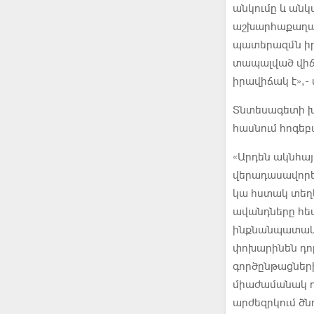
անկումը և անկ
աշխարհաքաղաքա
պատերազմն իր 
տապալված վիճա
իրավիճակ է»,-
Տնտեսագետի խ
հասնում հոգեբ
«Արդեն ակնհայ
վերադասավորել
կա հստակ տեղե
ավանդները հե
ինքնանպատակ չ
փոխարինեն դոլա
գործընթացների
միաժամանակ դո
արժեզրկում ծնո