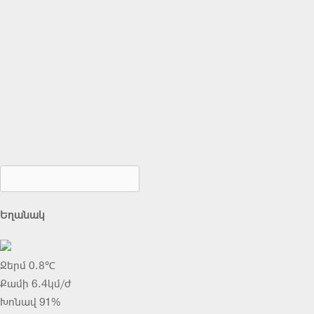
Եղանակ
Ջերմ 0.8℃
Քամի 6.4կմ/ժ
Խոնավ 91%