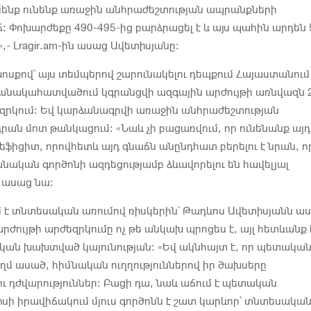
 մենք ունենք առաջին անհրաժեշտության ապրանքների
։ Փոխարժեքը 490-495-ից բարձրացել է և այս պահին արդեն 
լ»,- Lragir.am-ին ասաց Ավետիսյանը։
սքով՝ այս տեմպերով շարունակելու դեպքում Հայաստանում
անակահատվածում կգրանցվի ազգային արժույթի առնվազն 
եզրկում։ Եվ կարձանագրվի առաջին անհրաժեշտության
րան մոտ թանկացում։ «Նաև չի բացառվում, որ ունենանք այդ
ֆիցիտ, որովհետև այդ գնաճն անընդհատ բերելու է նրան, ո
նական գործոնի ազդեցությամբ ձևավորելու են հավելյալ
 ասաց նա։
մ է տնտեսական առումով ռիսկերին՝ Թադևոս Ավետիսյանն աս
արժույթի արժեզրկումը ոչ թե անկախ պրոցես է, այլ հետևանք 
ան խախտված կայունության։ «Եվ ակնհայտ է, որ պետակա
մեղմ ասած, հիմնական ուղղություններով իր ծախսերը
ւ դժվարություններ։ Բացի դա, նաև աճում է պետական
սի իրավիճակում մյուս գործոնն է շատ կարևոր՝ տնտեսակա