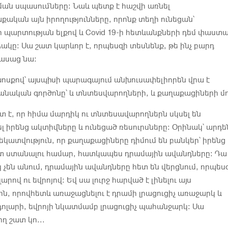
ման սպասումները։ Նաև պետք է հաշվի առնել
կան այն իրողությունները, որոնք տեղի ունեցան՝
պարտության ելքով և Covid 19-ի հետևանքների դեմ փաստ
կը։ Սա շատ կարևոր է, որպեսզի տեսնենք, թե ինչ բարդ
 ասաց նա։
ոսքով՝ այսպիսի պարագայում անխուսափելիորեն վրա է
անական գործոնը՝ և տնտեսվարողների, և քաղաքացիների մ
տ է, որ հիմա մարդիկ ու տնտեսավարողներն սկսել են
 իրենց ակտիվները և ունեցած ռեսուրսները։ Օրինակ՝ արդե
կատվություն, որ քաղաքացիները դիմում են բանկեր՝ իրենց
տ ստանալու համար, հատկապես դրամային ավանդները։ Դա
են անում, դրամային ավանդները հետ են վերցնում, որպես
րով ու եվրոյով։ Եվ սա լուրջ հարված է լինելու այս
ն, որովհետև առաջացնելու է դրամի լրացուցիչ առաջարկ և
լարի, եվրոյի նկատմամբ լրացուցիչ պահանջարկ։ Սա
ղ շատ կո...