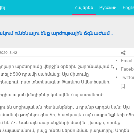
ել
Հայերեն
Русский
Engli
կում ունենալու ենք արժութային ճգնաժամ․
2020, 3:42
Email
ոլարի արժևորումը վերջին օրերին շարունակվում է,
Faceb
ել է 500 դրամի սահմանը։ Այս միտումը
Twitte
 դեպքում, ըստ տնտեսագետ Թադևոս Ավետիսյանի,
ոցիալական խնդիրներ կսկսվեն Հայաստանում։
ելու են սոցիալական հետևանքներ, և դրանք արդեն կան։ Այս
մասն չի թողնելու գնաճը, հատկապես այն ապրանքների գծո
ւմ են ՀՀ։ Նաև այն ապրանքների մասին է խոսքը, որոնք
 Հայաստանում, բայց ունեն ներմուծման բաղադրիչ։ Արդեն