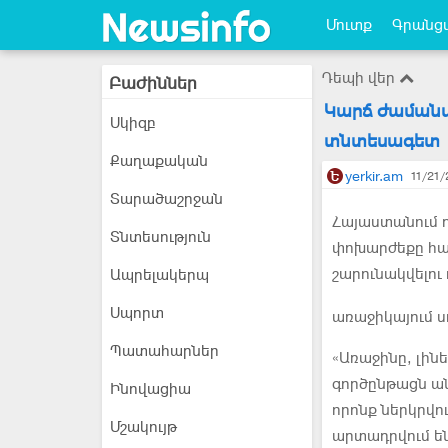
Մուտք
Գրանցվ
Դեպի վեր
Բաժիններ
Կարճ ժամանա
Սկիզբ
տնտեսագետ
Քաղաքական
yerkir.am
11/21/
Տարածաշրջան
Հայաստանում դ
Տնտեսություն
փոխարժեքը հատ
շարունակվելու
Ապրելակերպ
Սպորտ
առաջիկայում ս
Պատահարներ
«Առաջինը, լին
գործընթացն ան
Ինովացիա
որոնք ներկրվո
Մշակույթ
արտադրվում են