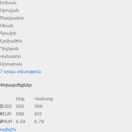
Երեւան
Աբովյան
Ծաղկաձոր
Սեւան
Գյումրի
Էջմիածին
Դիլիջան
Վանաձոր
Աշտարակ
7 օրվա տեսություն
Փոխարժեքներ
Առք
Վաճառք
USD
503
509
EUR
599
612
RUR
6.59
6.79
ավելին