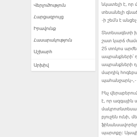
նկատելի է, որ
Վերլուծություն
տեսանելի գնաճ
Հարցազրույց
-ի շեմն է անցե
Իրավունք
Տնտեսագետի խո
Հասարակություն
շատ կարճ ժամ
25 տոկոս արժ
Աշխարհ
ապրանքների՝ դ
ապրանքների դե
Արխիվ
մարդիկ հոգեբա
պահանջարկ»,-
Ինչ վերաբերու
է, որ ազգային 
մակրոտնտեսակ
բյուջեն ունի, 
ֆինանսավորելո
պարտքը։ Այսպի