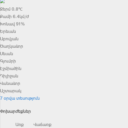
Ջերմ 0.8℃
Քամի 6.4կմ/ժ
Խոնավ 91%
Երեւան
Աբովյան
Ծաղկաձոր
Սեւան
Գյումրի
Էջմիածին
Դիլիջան
Վանաձոր
Աշտարակ
7 օրվա տեսություն
Փոխարժեքներ
Առք
Վաճառք