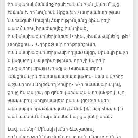
հրապարակման մեջ որևէ էական բան չկար: Բայց
էական է, որ նույնիսկ Արցախի Հանրապետության
նախագահ Արայիկ Հարությունյանը ծիծաղելի
պատճառով հրաժարվեց հանդիպել
համանախագահների հետ: Ի դեպ, չհամաձայնե՞ց, թե՞
չթողեցին…. Ադրբեջանի դիրքորոշումը,
համանախագահների ձախողված այցը, Մինսկի խմբի
նվազագույն ակտիվությունը, որը չի կարելի
բացատրել միայն Միացյալ Նահանգներում
«անցումային ժամանակահատվածով» կամ ամբողջ
աշխարհում մոլեգնող Քովիդ-19-ի համավարակով,
ցույց են տալիս, որ գոնե կարճատև կտրվածքով այդ
ձևաչափով արդյունավետ բանակցություններ
ակնկալելն իրատեսական չէ: Ավելին` այդ ձևաչափի
պահպանումն է արդեն մեծ հարցականի տակ:
Լավ, ասենք` Մինսկի խմբի ձևաչափով
բանակցություններ չկան, բայց բանակցություններ