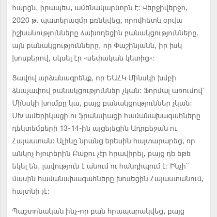
հարցն, իրապես, ամենակարևորն է: Վերջիվերջո,
2020 թ. պատերազմը բռնկվեց, որովհետև օրվա
իշխանությունները ձախողեցին բանակցությունները,
այն բանակցությունները, որ Փաշինյանն, իր իսկ
խոսքերով, սկսել էր «սեփական կետից»:
Ցավով արձանագրենք, որ ԵԱՀԿ Մինսկի խմբի
ձևաչափով բանակցություններ չկան: Ֆորմալ առումով`
Մինսկի խումբը կա, բայց բանակցություններ չկան:
ՄԽ ամերիկացի ու ֆրանսիացի համանախագահները
դեկտեմբերի 13-14-ին այցելեցին Ադրբեջան ու
Հայաստան: Ալիևը նրանց երեսին հայտարարեց, որ
անկոչ հյուրերին Բաքու չէր հրավիրել, բայց դե եթե
եկել են, լավություն է անում ու հանդիպում է: Ինչի՞
մասին համանախագահները խոսեցին Հայաստանում,
հայտնի չէ:
Պաշտոնական ինչ-որ բան հրապարակվեց, բայց