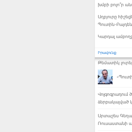
խմբի բոլո՞ր 
Աղբյուրը հիշեց
Պուտին-Բայդեն
Կարդալ ամբող
Իրավունք
Թեմատիկ լուրե
«Պուտ
Վոլգոգրադում 
ձերբակալված 
Արտաշես Գեղամ
Ռուսաստանի ա