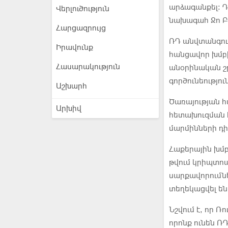
արձագանքել: 
Վերլուծություն
նախագահ Ջո Բա
Հարցազրույց
ՌԴ անվտանգությ
Իրավունք
հանցավոր խմբի
Հասարակություն
անօրինական շ
գործունեությու
Աշխարհ
Ծառայության հ
Արխիվ
հետախուզման 
մարմինների դի
Հաքերային խմբ
թվում կրիպտոա
սարքավորումնե
տեղեկացվել են
Նշվում է, որ 
որոնք ունեն Ռ