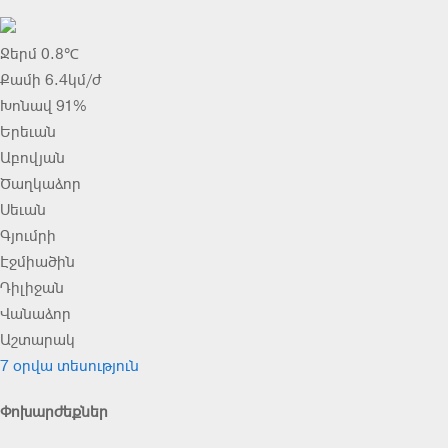
Ջերմ 0.8℃
Քամի 6.4կմ/ժ
Խոնավ 91%
Երեւան
Աբովյան
Ծաղկաձոր
Սեւան
Գյումրի
Էջմիածին
Դիլիջան
Վանաձոր
Աշտարակ
7 օրվա տեսություն
Փոխարժեքներ