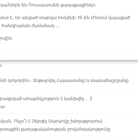
անդամներն են Ռուսաստանի քաղաքացիներ։
նում է, որ անցած տարվա հունիսի 16-ին Ժնևում կայացած
 հանդիպման ժամանակ ...
ջովին
ր
ինի դոկտրին». ենթարկել Հայաստանը և տարածաշրջանը
ծրագրված ահաբեկչություն է կանխվել․ 2
կա
յան. Ինչո՞ւ է Սերգեյ Մարկովը խեղաթյուրում
րտաքին քաղաքականության բովանդակությունը