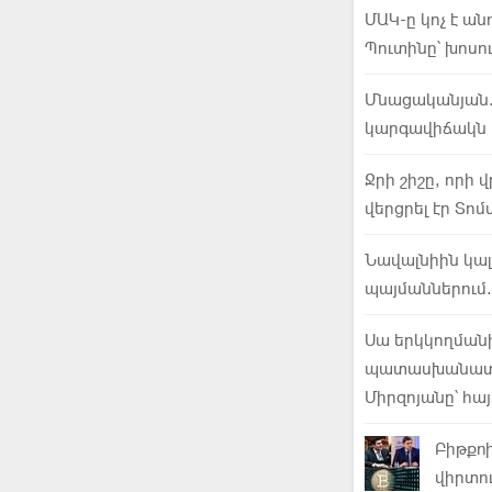
ՄԱԿ-ը կոչ է ա
Պուտինը՝ խոսո
Մնացականյան.
կարգավիճակն է
Ջրի շիշը, որի 
վերցրել էր Տոմ
Նավալնիին կալ
պայմաններում.
Սա երկկողմանի
պատասխանատու
Միրզոյանը՝ հա
Բիթքոի
վիրտո