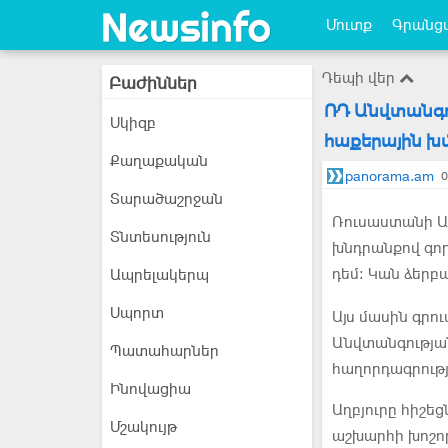
Մուտք
Գրանցվ
Դեպի վեր
Բաժիններ
ՌԴ Անվտանգու
Սկիզբ
հաքերային խ
Քաղաքական
panorama.am
0
Տարածաշրջան
Ռուսաստանի Ան
Տնտեսություն
խնդրանքով գոր
դեմ։ Կան ձերբ
Ապրելակերպ
Սպորտ
Այս մասին գրու
Անվտանգությա
Պատահարներ
հաղորդագրութ
Ինովացիա
Աղբյուրը հիշե
Մշակույթ
աշխարհի խոշո