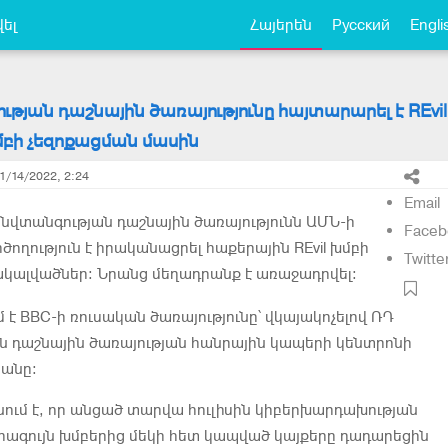
ել
Հայերեն
Русский
Engli
թյան դաշնային ծառայությունը հայտարարել է REvil
մբի չեզոքացման մասին
1/14/2022, 2:24
Email
վտանգության դաշնային ծառայությունն ԱՄՆ-ի
Faceb
ծողություն է իրականացրել հաքերային REvil խմբի
Twitte
ակալվածներ։ Նրանց մեղադրանք է առաջադրվել։
մ է BBC-ի ռուսական ծառայությունը՝ վկայակոչելով ՌԴ
ն դաշնային ծառայության հանրային կապերի կենտրոնի
յանը։
ցնում է, որ անցած տարվա հուլիսին կիբերխարդախության
րագույն խմբերից մեկի հետ կապված կայքերը դադարեցին