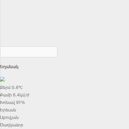
Եղանակ
Ջերմ 0.8℃
Քամի 6.4կմ/ժ
Խոնավ 91%
Երեւան
Աբովյան
Ծաղկաձոր