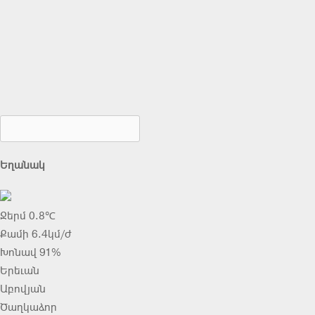
Եղանակ
Ջերմ 0.8℃
Քամի 6.4կմ/ժ
Խոնավ 91%
Երեւան
Աբովյան
Ծաղկաձոր