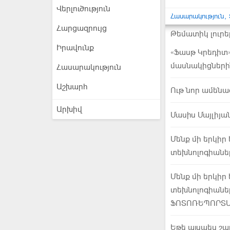
Վերլուծություն
Հասարակություն
Հարցազրույց
Թեմատիկ լուրե
Իրավունք
«Ֆասթ Կրեդիտ»
մասնակիցների
Հասարակություն
Աշխարհ
Ութ նոր ամեն
Արխիվ
Մասիս Մայլիյա
Մենք մի երկիր 
տեխնոլոգիանե
Մենք մի երկիր 
տեխնոլոգիանե
ՖՈՏՈՌԵՊՈՐՏ
Եթե այսպես շա