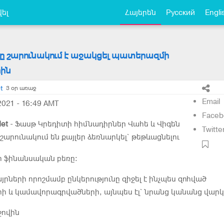
ել
Հայերեն
Русский
Engli
ը շարունակում է աջակցել պատերազմի
ին
t
3 օր առաջ
Email
021 - 16:49 AMT
Faceb
et
- Ֆասթ Կրեդիտի հիմնադիրներ Վահե և Վիգեն
Twitte
շարունակում են քայլեր ձեռնարկել` թեթևացնելու
 ֆինանսական բեռը։
րների որոշմամբ ընկերությունը զիջել է ինչպես զոհված
ի և կամավորագրվածների, այնպես էլ` նրանց կանանց վարկ.
ջովին