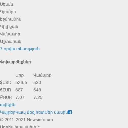
Սեւան
Գյումրի
Էջմիածին
Դիլիջան
Վանաձոր
Աշտարակ
7 օրվա տեսություն
Փոխարժեքներ
Առք
Վաճառք
USD
526.5
530
EUR
637
648
RUR
7.07
7.25
ավելին
Կայքեր
Կապ մեզ հետ
Մեր մասին
© 2011-2021 Newsinfo.am
Արդեն հասանելի է