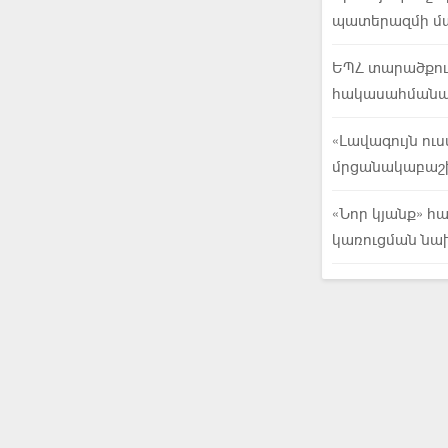
պատերազմի մ
ԵՊՀ տարածքում
հակասահմանա
«Լավագույն ու
մրցանակաբաշխ
«Նոր կյանք» հ
կառուցման նա