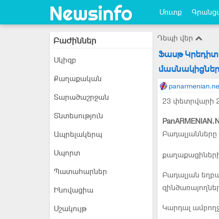
Մուտք
Գրանցվ
Դեպի վեր
Բաժիններ
Ֆասթ Կրեդիտ
Սկիզբ
մասնակիցներ
Քաղաքական
panarmenian.ne
Տարածաշրջան
23 փետրվարի 2
Տնտեսություն
PanARMENIAN.N
Բադալյանները 
Ապրելակերպ
Սպորտ
քաղաքացիների
Պատահարներ
Բադալյան եղբայ
զինծառայողներ
Ինովացիա
Կարդալ ամբող
Մշակույթ