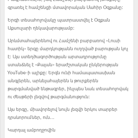
գրառել է համշենցի մտավորական Մահիր Օզքանը։
Երգի տեսահոլովակը պատրաստվել է Օզքան
Աքսուլարի ղեկավարությամբ։
Արևմտահայերենով ու Համշենի բարբառով «Լուսի
հատիկ» երգը մարդկությանն ուղղված բարության կոչ
է։ Այս ստեղծագործության արտադրությունը
ստանձնել է «Քալան» երաժշտական ընկերության
YouTube-ի ալիքը։ Երգն ունի համապատասխան
անգլերեն, արևելահայերեն և թուրքերեն
թարգմանված ենթագրեր, ինչպես նաև տեսահոլովակ
ու ժեսթերի լեզվով թարգմանություն։
Այս երգը, միավորելով նույն լեզվի երկու տարբեր
դրսևորումներ, ուն...
Կարդալ ամբողջովին