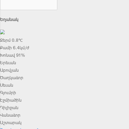
Եղանակ
Ջերմ 0.8℃
Քամի 6.4կմ/ժ
Խոնավ 91%
Երեւան
Աբովյան
Ծաղկաձոր
Սեւան
Գյումրի
Էջմիածին
Դիլիջան
Վանաձոր
Աշտարակ