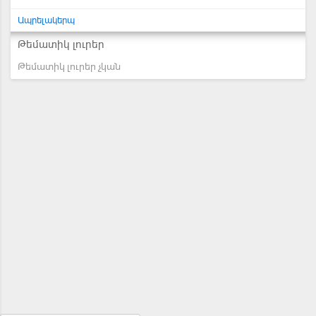
Ապրելակերպ
Թեմատիկ լուրեր
Թեմատիկ լուրեր չկան