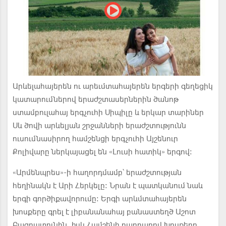
Արևելահայերեն ու արեւմտահայերեն երգերի գեղեցիկ
կատարումներով երաժշտասերներին ծանոթ
ստամբուլահայ երգչուհի Սիպիլը և երկար տարիներ
Սև ծովի արևելյան շրջանների երաժշտությունն
ուսումնասիրող համշենցի երգչուհի Այշենուր
Քոլիվարը ներկայացել են «Լուսի հատիկ» երգով։
«Արմենպրես»-ի հաղորդմամբ՝ երաժշտության
հեղինակն է Արի Հերկելը։ Նրան է պատկանում նաև
երգի գործիքավորումը։ Երգի արևմտահայերեն
խոսքերը գրել է լիբանանահայ բանաստեղծ Աշոտ
Բագրատունին, իսկ Համշենի բարբառով խոսքերը