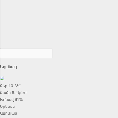
Եղանակ
Ջերմ 0.8℃
Քամի 6.4կմ/ժ
Խոնավ 91%
Երեւան
Աբովյան