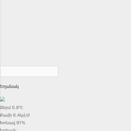
Եղանակ
Ջերմ 0.8℃
Քամի 6.4կմ/ժ
Խոնավ 91%
Երեւան