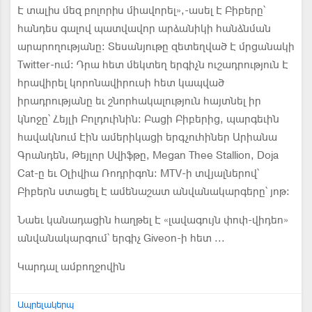
Է տալիս մեզ բոլորիս միավորել»,-ասել Է Բիբերը՝
հանդես գալով պատվավոր արձանիկի հանձնման
արարողությանը: Տեսանյութը զետեղված Է մրցանակի
Twitter-ում: Դրա հետ մեկտեղ երգիչն ուշադրություն Է
հրավիրել կորոնավիրուսի հետ կապված
իրադրությանը եւ շնորհակալություն հայտնել իր
կնոջը՝ Հեյլի Բոլդուինին: Բացի Բիբերից, պարգեւին
հավակնում Էին ամերիկացի երգչուհիներ Արիանա
Գրանդեն, Թեյլոր Սվիֆթը, Megan Thee Stallion, Doja
Cat-ը եւ Օլիվիա Ռոդրիգոն: MTV-ի տվյալներով՝
Բիբերն ստացել Է ամենաշատ անվանակարգերը՝ յոթ:
Նաեւ կանադացին հաղթել Է «լավագույն փոփ-վիդեո»
անվանակարգում՝ երգիչ Giveon-ի հետ ...
Կարդալ ամբողջովին
Ապրելակերպ