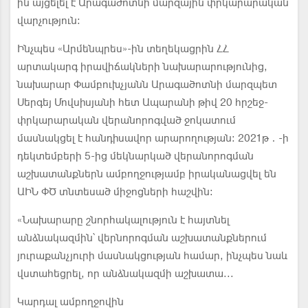
ին այցելել է Արագածոտնի մարզային փրկարարական
վարչություն:
Ինչպես «Արմենպրես»-ին տեղեկացրին ՀՀ
արտակարգ իրավիճակների նախարարությունից,
նախարար Փամբուխչյանն Արագածոտնի մարզպետ
Սերգեյ Մովսիսյանի հետ Ապարանի թիվ 20 հրշեջ-
փրկարարական վերանորոգված ջոկատում
մասնակցել է հանդիսավոր արարողության։ 2021թ․-ի
դեկտեմբերի 5-ից մեկնարկած վերանորոգման
աշխատանքներն ամբողջությամբ իրականացվել են
ԱԻՆ ՓԾ տնտեսած միջոցների հաշվին։
«Նախարարը շնորհակալություն է հայտնել
անձնակազմին՝ վերնորոգման աշխատանքներում
յուրաքանչյուրի մասնակցության համար, ինչպես նաև
վստահեցրել, որ անձնակազմի աշխատա...
Կարդալ ամբողջովին