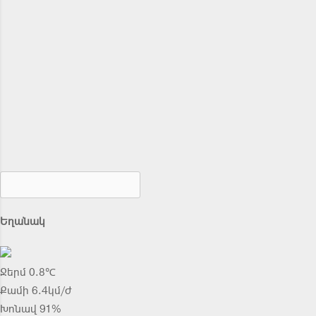
Եղանակ
Ջերմ 0.8℃
Քամի 6.4կմ/ժ
Խոնավ 91%