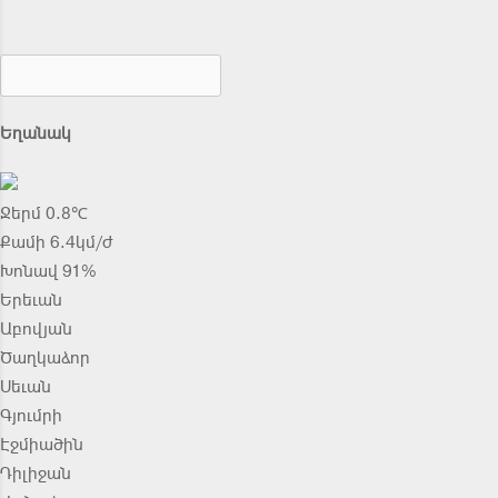
Եղանակ
Ջերմ 0.8℃
Քամի 6.4կմ/ժ
Խոնավ 91%
Երեւան
Աբովյան
Ծաղկաձոր
Սեւան
Գյումրի
Էջմիածին
Դիլիջան