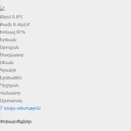
Ջերմ 0.8℃
Քամի 6.4կմ/ժ
Խոնավ 91%
Երեւան
Աբովյան
Ծաղկաձոր
Սեւան
Գյումրի
Էջմիածին
Դիլիջան
Վանաձոր
Աշտարակ
7 օրվա տեսություն
Փոխարժեքներ