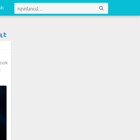
sh
 է
ook
r