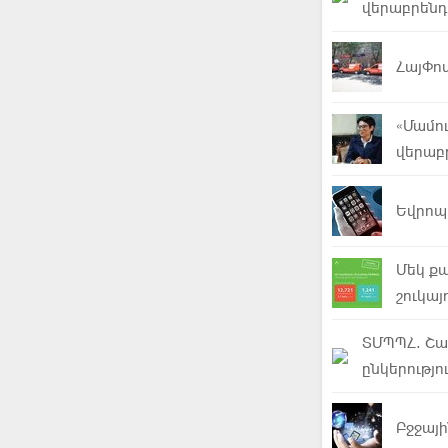
վերաբրենդ
ՀայՓո
«Մամու
վերաբ
Եվրոպ
Մեկ ք
շուկայ
ՏՄՊՊՀ. Շա
ընկերությ
Բջջայի