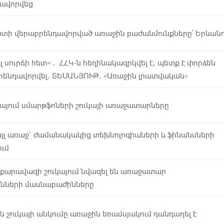
ավորվեց
ստի վերաբրենդավորված առաջին բաժանմունքները՝ Երևանո
լ սուրճի հետ»․ ՀՀԿ-ն հեղինակազրկվել է, պետք է փորձեն
րենդավորվել. ՏԵՍԱՆՅՈՒԹ. «Առաջին լրատվական»
այում սմարթֆոների շուկայի առաջատարները
այլ առաջ` ժամանակակից տեխնոլոգիաների և ֆինանսների
ում
քարավազի շուկայում նվազել են առաջատար
ունների մասնաբաժինները
ն շուկայի անկումը առաջին եռամսյակում դանդաղել է