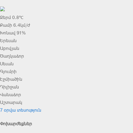
Ջերմ 0.8℃
Քամի 6.4կմ/ժ
Խոնավ 91%
Երեւան
Աբովյան
Ծաղկաձոր
Սեւան
Գյումրի
Էջմիածին
Դիլիջան
Վանաձոր
Աշտարակ
7 օրվա տեսություն
Փոխարժեքներ