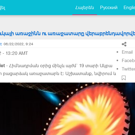
ել
Հայերեն
Русский
Engli
ուկայի առաջինն ու առաջատարը վերաբրենդավորվել
t
06/22/2022, 9:24
Email
2 - 13:20 AMT
Faceb
et
- Հիմնադրման օրից մինչև այժմ` 19 տարի Ակբա
Twitte
յի բացարձակ առաջատարն է: Աշխատանք, նվիրում և