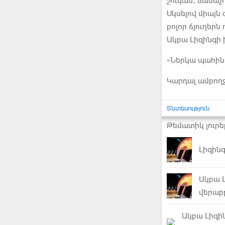
շուկան, ճանաչո
Սկսելով միայն 
բոլոր ճյուղերն
Ակբա Լիզինգի
«Ներկա պահին 
Կարդալ ամբող
Տնտեսություն
Թեմատիկ լուրե
Լիզին
Ակբա 
վերաբ
Ակբա Լիզի