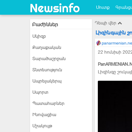
Մուտք
Գրանցվ
Դեպի վեր
Բաժիններ
Լիզինգային շ
Սկիզբ
panarmenian.ne
Քաղաքական
22 հունիսի 202
Տարածաշրջան
PanARMENIAN.N
Տնտեսություն
Լիզինգը շուկա
Ապրելակերպ
Սպորտ
Պատահարներ
Ինովացիա
Մշակույթ