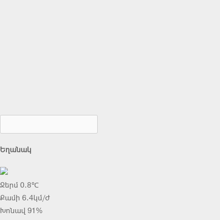
Եղանակ
Ջերմ 0.8℃
Քամի 6.4կմ/ժ
Խոնավ 91%