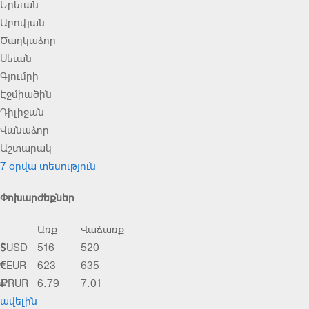
Երեւան
Աբովյան
Ծաղկաձոր
Սեւան
Գյումրի
Էջմիածին
Դիլիջան
Վանաձոր
Աշտարակ
7 օրվա տեսություն
Փոխարժեքներ
Առք
Վաճառք
USD
516
520
EUR
623
635
RUR
6.79
7.01
ավելին