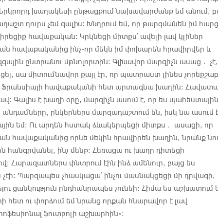
ջ երկրորդ խաղակեսի ընթացքում նախավարժանք եմ անում, բ
դաշտ դուրս չեմ գալիս։ Խնդրում եմ, որ թարգմանեն իմ հարց
ավիրեցիք հավաքական։ Կրկնեցի միտքս՝ ավելի լավ կլիներ
ն հավաքականից ինչ-որ մեկն իմ փոխարեն հրավիրվեր և
ային ընտրանու մթնոլորտին։ Գլխավոր մարզիչն ասաց․ չէ,
ցել, սա միտումնավոր քայլ էր, որ պատրաստ լինես չորեքշա
ք Ֆրանսիայի հավաքականի հետ արտագնա խաղին։ Հավատ
ավ։ Գալիս է խաղի օրը, մարզիչն ասում է, որ ես պահեստայի
 անդամները, ընկերներս մարզադաշտում են, իսկ նա ասում է
յին եմ։ Ու արդեն հստակ ձևակերպեցի միտքս․ ասացի, որ
ն հավաքականից որևե մեկին հրավիրեն խաղին, նրանք նու
ին հանգրվանել, ինչ մենք։ Հեռացա ու խաղը դիտեցի
ով։ Հարազատներս փնտրում էին ինձ ամենուր, բայց ես
չէի։ Պարզապես չհասկացա՝ ինչու մասնակցեցի մի դրվագի,
լու ցանկություն ընդհանրապես չունեի։ Հիմա ես աշխատում 
 հետ ու փորձում եմ նրանց որքան հնարավոր է լավ
ոֆեսիոնալ ֆուտբոլի աշխարհին»։