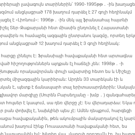
արիերայի լավագույն տարիներին՝ 1990-1995թթ․-ին խաղացել
կազմում անցկացրած 178 խաղում դարձել է 27 գոլի հեղինակմ
ացել է «Լիոնում»։ 1996թ․-ին մեկ այլ ֆրանսահայ հայտնի
Միշել Տեր-Զաքարյանի հետ միասին ընդունել է Հայաստանի
ավերն ու համալրել ազգային ընտրանու կազմը, որտեղ երկ
ւմ անցկացրած 12 խաղում դարձել է 3 գոլի հեղինակ։
դ հարցը լինելու է։ Ֆրանսիայի հավաքականի հետ արտագնա
ած հիշողություններն այդքան էլ հաճելի չեն։ 1998թ․-ի
ության որակավորման փուլի ավարտից հետո ես և Միշելը
րտել միջազգային կարիերան։ Արդեն 33 տարեկան էի և
ական է, պետք է ճանապարհ տալ երիտասարդներին։ Սակայն
խավոր մարզիչը (Սուրեն Բարսեղյանը - խմբ․) զանգահարեց
ետ հույսեր է կապում, սա դեռ վերջը չէ։ Ես վերադարձա։ Եկա 
որ բան փոխվել է, նախկինի պես չէ։ Ամեն դեպքում, հարգեցի
իացա հավաքականին, թեև ակումբային մակարդակով էլ կար
ևանում խաղում էինք Ռուսաստանի հավաքականի հետ, ես
 նստարանին եմ։ Խնդիր չկա, մարզչի որոշումն էր, ես հարգ