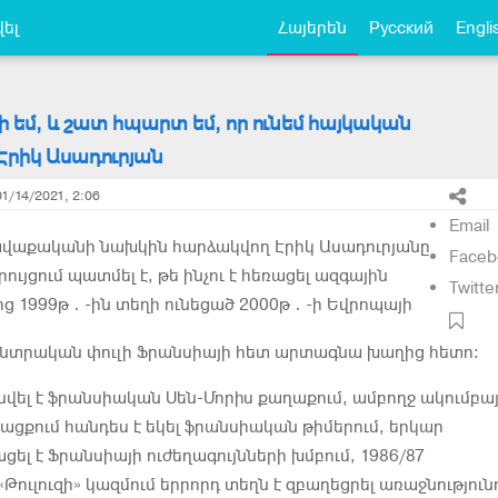
ել
Հայերեն
Русский
Engli
 եմ, և շատ հպարտ եմ, որ ունեմ հայկական
րիկ Ասադուրյան
01/14/2021, 2:06
Email
վաքականի նախկին հարձակվող Էրիկ Ասադուրյանը
Faceb
րույցում պատմել է, թե ինչու է հեռացել ազգային
Twitte
ց 1999թ․-ին տեղի ունեցած 2000թ․-ի Եվրոպայի
ընտրական փուլի Ֆրանսիայի հետ արտագնա խաղից հետո։
նվել է ֆրանսիական Սեն-Մորիս քաղաքում, ամբողջ ակումբա
ացքում հանդես է եկել ֆրանսիական թիմերում, երկար
ել է Ֆրանսիայի ուժեղագույնների խմբում, 1986/87
Թուլուզի» կազմում երրորդ տեղն է զբաղեցրել առաջնությունո