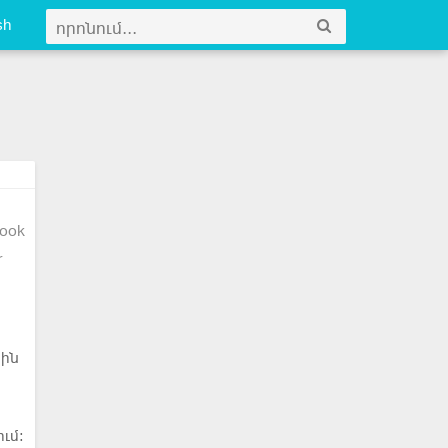
sh
ook
r
յին
ւմ։