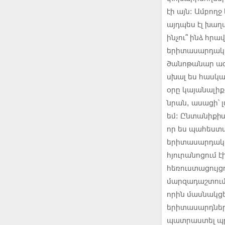
էի այն։ Ամբող
այդպես էլ խաղա
ինչու՞ ինձ հր
երիտասարդակա
ծանոթանար ազգ
սխալ ես հասկա
օրը կայանալի
նրան, ասացի՝ լ
եմ։ Ընտանիքիս
որ ես պահեստա
երիտասարդակա
հյուրանոցում է
հեռուստացույց
մարզադաշտում 
որին մասնակցե
երիտասարդների
պատրաստել պր