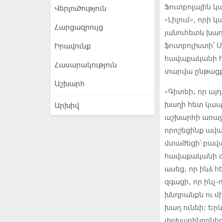
Ֆուտբոլային կ
Վերլուծություն
«Լիլում», որի 
Հարցազրույց
յանուհետև խաղ
ֆուտբոլիստի՝ 
Իրավունք
հավաքականի հր
Հասարակություն
տարվա ընթացքո
Աշխարհ
«Գիտեի, որ այ
խաղի հետ կապվ
Արխիվ
աշխարհի առաջն
որոշեցինք ավա
մտածեցի՝ բավ
հավաքականի գլ
ասեց, որ ինձ հ
զգացի, որ ինչ-
խնդրանքն ու մ
խաղ ունեի։ Եր
փոխարինողների