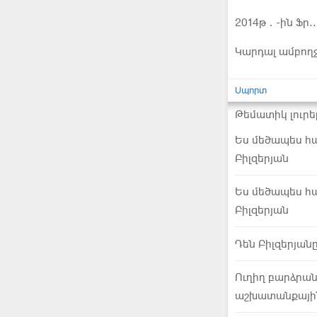
2014թ․-ին Ֆր..
Կարդալ ամբող
Սպորտ
Թեմատիկ լուրե
Ես մեծապես հ
Բիլզերյան
Ես մեծապես հ
Բիլզերյան
Դեն Բիլզերյան
Ուղիղ բարձրան
աշխատանքային 