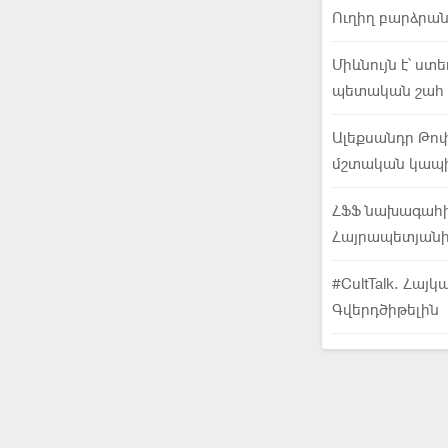
Ուղիղ բարձրան
Միևնույն է՝ ստե
պետական շահ 
Ալեքսանդր Թոփչ
մշտական կապի
ՀՖՖ նախագահի 
Հայրապետյանի 
#CultTalk. Հա
Գվերդծիթելին