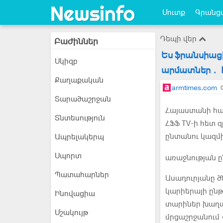
Մուտք
Գրանցվ
Դեպի վեր
Բաժիններ
Ես ֆրանսիացի
Սկիզբ
արմատներ․ Է
Քաղաքական
armtimes.com
Տարածաշրջան
Հայաստանի հա
Տնտեսություն
ՀՖՖ TV-ի հետ զ
ընտանու կազմի
Ապրելակերպ
Սպորտ
առաջնության 
Պատահարներ
Ասադուրյանը ծ
կարիերայի ընթ
Ինովացիա
տարիներ խաղաց
Մշակույթ
մրցաշրջանում «