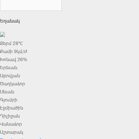
Եղանակ
Ջերմ 28℃
Քամի 9կմ/ժ
Խոնավ 26%
Երեւան
Աբովյան
Ծաղկաձոր
Սեւան
Գյումրի
Էջմիածին
Դիլիջան
Վանաձոր
Աշտարակ