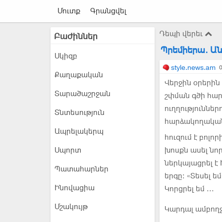
Մուտք
Գրանցվել
Դեպի վերեւ
Բաժիններ
Պրեմիերա. Անդ
Սկիզբ
style.news.am
0
Քաղաքական
Վերջին օրերի
Տարածաշրջան
շփման գծի հար
ուղղությունն
Տնտեսություն
հարձակողական 
Ապրելակերպ
հուզում է բոլո
Սպորտ
խոսքն ասել նո
ներկայացրել է
Պատահարներ
երգը: «Տեսել 
Ինովացիա
Կորցրել եմ ...
Մշակույթ
Կարդալ ամբող