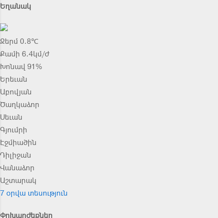
Եղանակ
Ջերմ 0.8℃
Քամի 6.4կմ/ժ
Խոնավ 91%
Երեւան
Աբովյան
Ծաղկաձոր
Սեւան
Գյումրի
Էջմիածին
Դիլիջան
Վանաձոր
Աշտարակ
7 օրվա տեսություն
Փոխարժեքներ