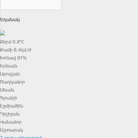
Եղանակ
Ջերմ 0.8℃
Քամի 6.4կմ/ժ
Խոնավ 91%
Երեւան
Աբովյան
Ծաղկաձոր
Սեւան
Գյումրի
Էջմիածին
Դիլիջան
Վանաձոր
Աշտարակ