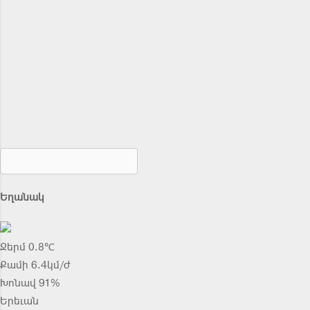
Եղանակ
Ջերմ 0.8℃
Քամի 6.4կմ/ժ
Խոնավ 91%
Երեւան