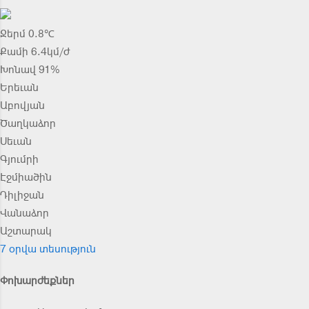
Ջերմ 0.8℃
Քամի 6.4կմ/ժ
Խոնավ 91%
Երեւան
Աբովյան
Ծաղկաձոր
Սեւան
Գյումրի
Էջմիածին
Դիլիջան
Վանաձոր
Աշտարակ
7 օրվա տեսություն
Փոխարժեքներ