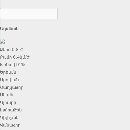
Եղանակ
Ջերմ 0.8℃
Քամի 6.4կմ/ժ
Խոնավ 91%
Երեւան
Աբովյան
Ծաղկաձոր
Սեւան
Գյումրի
Էջմիածին
Դիլիջան
Վանաձոր