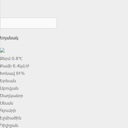
Եղանակ
Ջերմ 0.8℃
Քամի 6.4կմ/ժ
Խոնավ 91%
Երեւան
Աբովյան
Ծաղկաձոր
Սեւան
Գյումրի
Էջմիածին
Դիլիջան