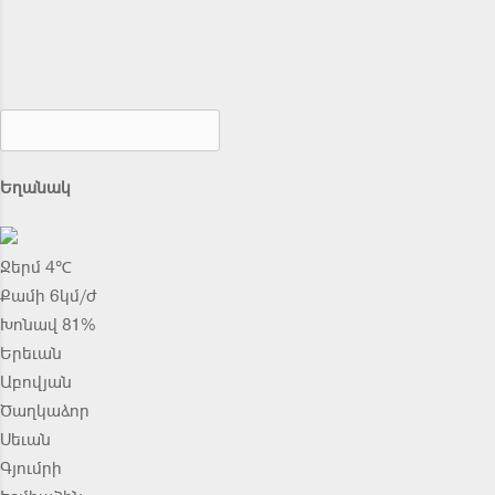
Եղանակ
Ջերմ 4℃
Քամի 6կմ/ժ
Խոնավ 81%
Երեւան
Աբովյան
Ծաղկաձոր
Սեւան
Գյումրի