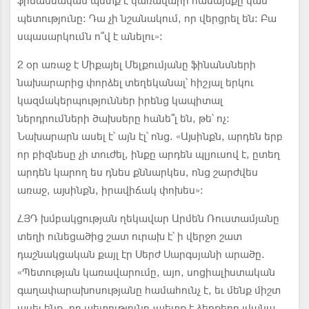
ֆինանսական պետք է կառավարի համայնքը կամ
պետությունը: Դա չի նշանակում, որ վերցրել են: Բա
սպասարկումն ո՞վ է անելու»:
2 օր առաջ է Միքայել Մելքումյանը ֆինանսների
նախարարից փորձել տեղեկանալ՝ հիշյալ երկու
կազմակերպություններ իրենց կապիտալ
ներդրումների ծախսերը հանե՞լ են, թե՝ ոչ:
Նախարարն ասել է՝ այն էլ՝ ոնց. «Այսինքն, արդեն երբ
որ բիզնեսը չի տուժել, ինքը արդեն պլյուսով է, ըտեղ
արդեն կարող ես դնես քննարկես, ոնց շարժվես
առաջ, այսինքն, իրավիճակ փոխես»:
ՀՅԴ խմբակցության ղեկավար Արմեն Ռուստամյանը
տեղի ունեցածից շատ ուրախ է՝ ի վերջո շատ
դաշնակցական քայլ էր Սերժ Սարգսյանի արածը.
«Պետության կառավարումը, այո, սոցիալիստական
գաղափարախոսությանը համահունչ է, եւ մենք միշտ
ասել ենք, որ պետությունը չպետք է ձեռքերը լվանա,