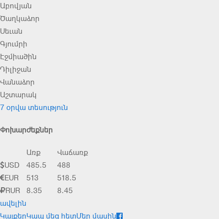
Աբովյան
Ծաղկաձոր
Սեւան
Գյումրի
Էջմիածին
Դիլիջան
Վանաձոր
Աշտարակ
7 օրվա տեսություն
Փոխարժեքներ
Առք
Վաճառք
USD
485.5
488
EUR
513
518.5
RUR
8.35
8.45
ավելին
Կայքեր
Կապ մեզ հետ
Մեր մասին