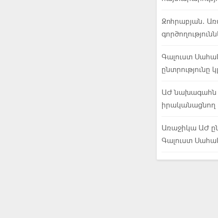
Զոհրաբյան. Ա
գործողություն
Գալուստ Սահակ
ընտրությունը 
ԱԺ նախագահն ը
իրականացնող 
Առաջիկա ԱԺ ը
Գալուստ Սահա