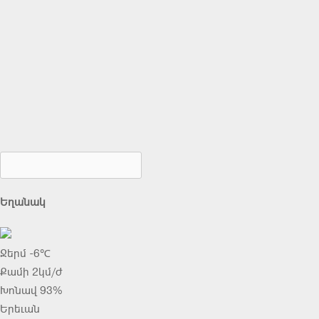
Եղանակ
Ջերմ -6℃
Քամի 2կմ/ժ
Խոնավ 93%
Երեւան