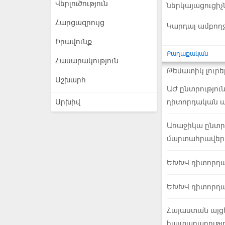
Վերլուծություն
ներկայացուցիչ
Հարցազրույց
Կարդալ ամբող
Իրավունք
Քաղաքական
Հասարակություն
Թեմատիկ լուրե
Աշխարհ
ԱԺ ընտրությու
Արխիվ
դիտորդական ա
Առաջիկա ընտրո
մարտահրավեր 
ԵԽԽՎ դիտորդակ
ԵԽԽՎ դիտորդակ
Հայաստան այցե
հայտարարությո