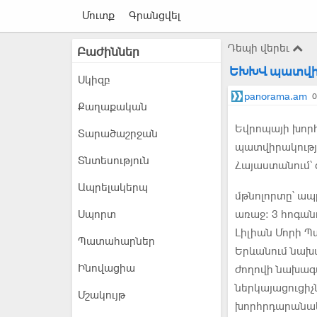
Մուտք
Գրանցվել
Դեպի վերեւ
Բաժիններ
ԵԽԽՎ պատվիր
Սկիզբ
panorama.am
0
Քաղաքական
Եվրոպայի խոր
Տարածաշրջան
պատվիրակությո
Տնտեսություն
Հայաստանում՝
Ապրելակերպ
մթնոլորտը՝ ապ
Սպորտ
առաջ։ 3 հոգա
Լիլիան Մորի Պ
Պատահարներ
Երևանում նախ
Ինովացիա
ժողովի նախագա
ներկայացուցիչ
Մշակույթ
խորհրդարանակա