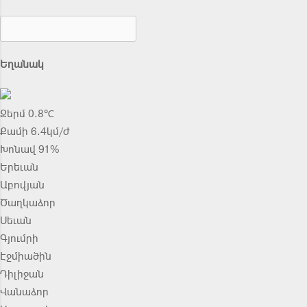
Եղանակ
Ջերմ 0.8℃
Քամի 6.4կմ/ժ
Խոնավ 91%
Երեւան
Աբովյան
Ծաղկաձոր
Սեւան
Գյումրի
Էջմիածին
Դիլիջան
Վանաձոր