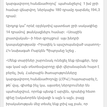
կարգավորող հանձնաժողով՝ պահանջելով 1 խմ ջրի
համար վճարվող ներկայիս 180 դրամը դարձնել 194,3
դրամ։
Արդյոք կա՞ որևէ օբյեկտիվ պատճառ ջրի սակագինը
14 դրամով թանկացնելու համար։ «Առաջին
լրատվական»-ի հետ զրույցում այս խնդրի
կապակցությամբ «Իրազեկ և պաշտպանված սպառող»
ՀԿ նախագահ Բաբկեն Պիպոյանը նշեց․
«Մենք տարիներ շարունակ ունեցել ենք դեպքեր, երբ
այս կամ այն տնտեսվարողը գնի վերանայման հայտ է
բերել, իսկ Հանրային ծառայությունները
կարգավորող հանձնաժողովը (ՀԾԿՀ) հայտարարել է,
թե՝ վայ, գիտեք ինչ կա, այստեղ ներդրումներ են
պահանջվում, որոնք պետք է արվեն, դրանից հետո
գինը էականորեն կնվազի և այլն և այլն, բայց
իրականության մեջ տեսել ենք լրիվ այլ բան, որ