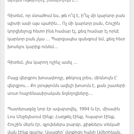
արդեն ութերորդ, իններորդն է…
Գիտեմ, որ մտածում ես, թե ո՞վ է, ի՞նչ մի կարևոր բան
պիտի ասի այս պահին… Ոչ մի կարևոր բան, Շուշին
կորցնելուց հետո ինձ համար էլ, քեզ համար էլ որևէ
կարևոր բան չկա … Պարզապես զանգում եմ, քեզ հետ
խոսելու կարիք ունեմ…
Գիտեմ, չես կարող ոչինչ ասել …
Բայց վերցրու խոսափողը, թեկուզ լռես, միևնույն է՝
վերցրու… Քո լռությունն ավելի խոսուն է, քան շատերի
սուտ հայրենասիրական ճղճղոցները…
Պատերազմը նոր էր ավարտվել, 1994-ն էր, միասին
Լոս Անջելեսում էինք։ Հաղթել էինք, հպարտ էինք,
Շուշին մերն էր, գլուխներս բարձր, քիթներս տնկած
ման էինք գալիս։ Ասացիր՝ մտքիցդ հանի Ամերիկան,