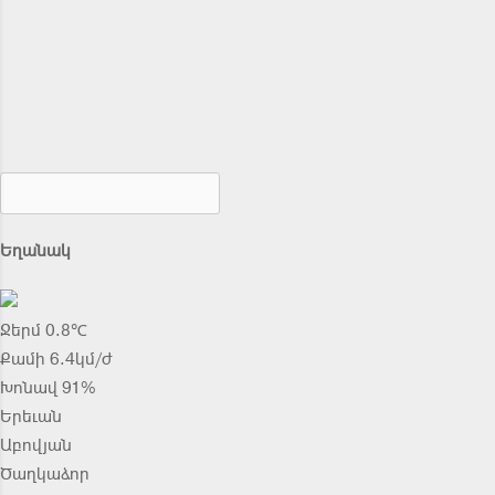
Եղանակ
Ջերմ 0.8℃
Քամի 6.4կմ/ժ
Խոնավ 91%
Երեւան
Աբովյան
Ծաղկաձոր