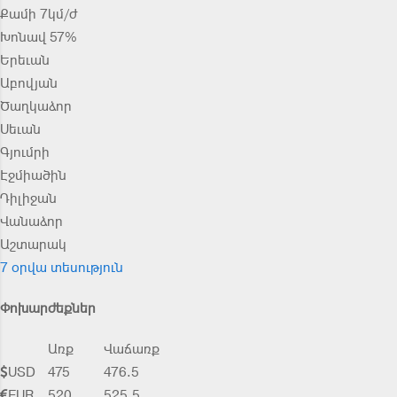
Քամի 7կմ/ժ
Խոնավ 57%
Երեւան
Աբովյան
Ծաղկաձոր
Սեւան
Գյումրի
Էջմիածին
Դիլիջան
Վանաձոր
Աշտարակ
7 օրվա տեսություն
Փոխարժեքներ
Առք
Վաճառք
USD
475
476.5
EUR
520
525.5