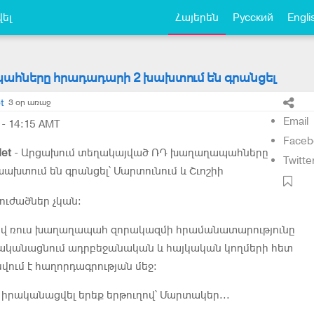
ել
Հայերեն
Русский
Engli
հները հրադադարի 2 խախտում են գրանցել
t
3 օր առաջ
Email
- 14:15 AMT
Faceb
et
- Արցախում տեղակայված ՌԴ խաղաղապահները
Twitte
ախտում են գրանցել՝ Մարտունում և Շւոշիի
ուժածներ չկան։
վ ռուս խաղաղապահ զորակազմի հրամանատարությունը
իրականացնում ադրբեջանական և հայկական կողմերի հետ
վում է հաղորդագրության մեջ։
է իրականացվել երեք երթուղով՝ Մարտակեր...