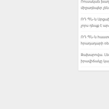
Ռուսական խա
միջադեպեր չեն
ՌԴ ՊՆ-ն Արցա
չորս դեպք է ա
ՌԴ ՊՆ-ն հաստ
հրադադարի ռե
Զախարովա. Լե
իրավիճակը կայ