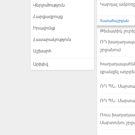
Կարդալ ամբող
Վերլուծություն
Հարցազրույց
Տարածաշրջան
Իրավունք
Թեմատիկ լուրե
Հասարակություն
ՌԴ խաղաղապահ
շրջանում
Աշխարհ
Խաղաղապահնե
Արխիվ
գրանցել ադրբե
ՌԴ ՊՆ. Մարտա
ՌԴ ՊՆ. Մարտա
Ռուս խաղաղապ
Մարտունու շրջ