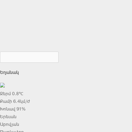
Եղանակ
Ջերմ 0.8℃
Քամի 6.4կմ/ժ
Խոնավ 91%
Երեւան
Աբովյան