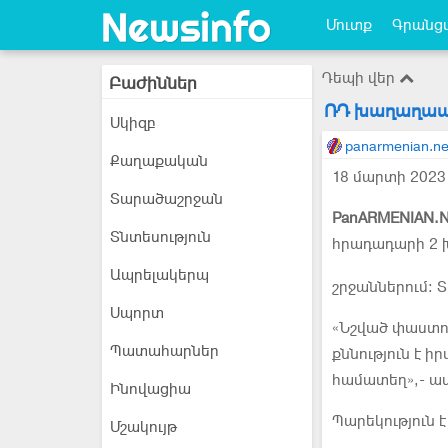
Մուտք
Գրանցվ
Դեպի վեր
Բաժիններ
ՌԴ խաղաղապա
Սկիզբ
panarmenian.ne
Քաղաքական
18 մարտի 2023 
Տարածաշրջան
PanARMENIAN.N
Տնտեսություն
հրադադարի 2 խ
Ապրելակերպ
շրջաններում։ Տ
Սպորտ
«Նշված փաստո
Պատահարներ
քննություն է 
համատեղ»,- աս
Ինովացիա
Պարեկություն 
Մշակույթ