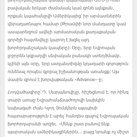
խորհրդանշական կապեր կպահպանի ԱՄՆ-ի հետ
բավական երկար ժամանակ կամ գոնե այնքան,
որքան կպահանջվի Ամերիկայից՝ իր արմատներին
վերադառնալու համար (Թրամփի նոր մանդատը կամ
ասպարեզում ավելի արմատական քաղաքական
գործչի հայտնվելը կարող է խզել այդ
խորհրդանշական կապերը): Օրը, երբ Եվրոպան
լրջորեն կզբաղվի սեփական բանակի ստեղծմամբ,
կլինի այն օրը, երբ ատլանտիզմը կդադարի գոյություն
ունենալ որպես գլոբալ իշխանության առանցք: Այս
մասին գրում է խորվաթական «Advance»-ը:
Հոդվածագիրը՝ Դ. Մարյանովիչը, հիշեցնում է, որ հինգ
տարի առաջ Եվրահանձնաժողովի նախկին
նախագահ Ժան-Կլոդ Յունկերն այսպիսի
հայտարարություն է արել՝ հանդես գալով Եվրոպական
խորհրդարանի առջեւ. «Մենք շատ բանով ենք
պարտական ամերիկացիներին… բայց նրանք ոչ միշտ