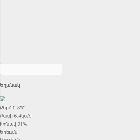
Եղանակ
Ջերմ 0.8℃
Քամի 6.4կմ/ժ
Խոնավ 91%
Երեւան