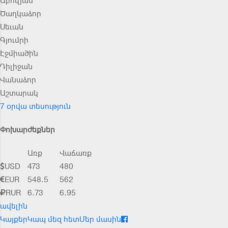
Աբովյան
Ծաղկաձոր
Սեւան
Գյումրի
Էջմիածին
Դիլիջան
Վանաձոր
Աշտարակ
7 օրվա տեսություն
Փոխարժեքներ
Առք
Վաճառք
USD
473
480
EUR
548.5
562
RUR
6.73
6.95
ավելին
Կայքեր
Կապ մեզ հետ
Մեր մասին