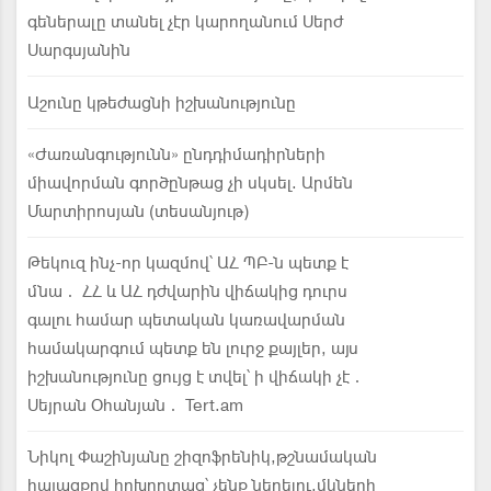
գեներալը տանել չէր կարողանում Սերժ
Սարգսյանին
Աշունը կթեժացնի իշխանությունը
«Ժառանգությունն» ընդդիմադիրների
միավորման գործընթաց չի սկսել. Արմեն
Մարտիրոսյան (տեսանյութ)
Թեկուզ ինչ-որ կազմով՝ ԱՀ ՊԲ-ն պետք է
մնա․ ՀՀ և ԱՀ դժվարին վիճակից դուրս
գալու համար պետական կառավարման
համակարգում պետք են լուրջ քայլեր, այս
իշխանությունը ցույց է տվել՝ ի վիճակի չէ․
Սեյրան Օհանյան․ Tert.am
Նիկոլ Փաշինյանը շիզոֆրենիկ,թշնամական
հայացքով հոխորտաց՝ չենք ներելու,մկների