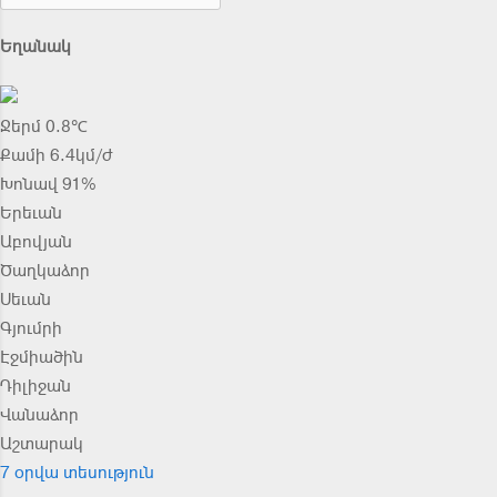
Եղանակ
Ջերմ 0.8℃
Քամի 6.4կմ/ժ
Խոնավ 91%
Երեւան
Աբովյան
Ծաղկաձոր
Սեւան
Գյումրի
Էջմիածին
Դիլիջան
Վանաձոր
Աշտարակ
7 օրվա տեսություն