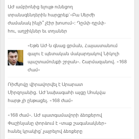
ԱԺ ամբիոնից ելույթ ունեցող
տրանսգենդերին հարցրեք`«Բա Սերժի
ժամանակ ինչի՞ չէիր խոսում»: Դըմփ-դըմփ-
հու, աղջիկներ եւ տղաներ
«Եթե ԱԺ-ն գնաց ցրման, Հայաստանում
գալու է պետական մակարդակով Նիկոլի
պաշտամունքի շրջան». Շարմազանով. «168
Ժամ»
Ռիժկովը վիրավորվել է Արարատ
Միրզոյանից. ԱԺ նախագահի այցը Մոսկվա
հարթ չի ընթացել. «168 ժամ»
«168 ժամ». ԱԺ պատգամա­վորի ձեռքերով
Փաշինյանը փորձում է «տաք շագանակներ»
հանել կրակից՝ չայրե­լով ձեռքերը