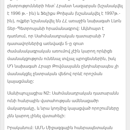
ընտրությունների հետ՝ Հրանտ Նազարյան (նշանակվել
է 1996 թ.- ին) և Ֆելիքս Թոխյան (նշանակվել է 1997թ.-
ին), ովքեր նշանակվել են ՀՀ առաջին նախագահ Լևոն
Տեր-Պետրոսյանի հրամանագրով: Ակնհայտ է
դառնում, որ Սահմանադրական դա­տարանի 7
դատավորներից առն­վազն 5-ը զուտ
ժամանակագրական առումով չէին կարող որևիցե
մաս­նակցություն ունենալ տվյալ պրո­ցեսներին, իսկ
ՍԴ նախագահ Հրայր Թովմասյանն ընդհանրապես չի
մասնակցել ընտրական վեճով որևէ որոշման
կայացմանը:
Մանիպուլյացիա N2: Սահմա­նադրական դատարանն
ունի հան­րային վստահության ամենացածր
մակարդակը, և նրա կողմից կայաց­ված որոշումները
չեն կարող լինել վստահելի:
Իրականում: ԱՄՆ Միջազգային հանրապետական