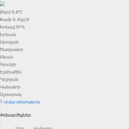
Ջերմ 0.8℃
Քամի 6.4կմ/ժ
Խոնավ 91%
Երեւան
Աբովյան
Ծաղկաձոր
Սեւան
Գյումրի
Էջմիածին
Դիլիջան
Վանաձոր
Աշտարակ
7 օրվա տեսություն
Փոխարժեքներ
Առք
Վաճառք