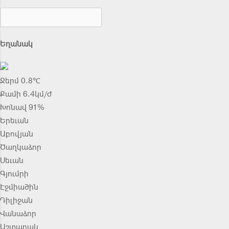
Եղանակ
Ջերմ 0.8℃
Քամի 6.4կմ/ժ
Խոնավ 91%
Երեւան
Աբովյան
Ծաղկաձոր
Սեւան
Գյումրի
Էջմիածին
Դիլիջան
Վանաձոր
Աշտարակ