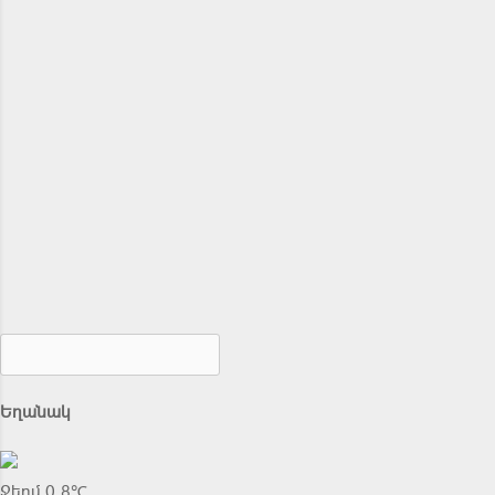
Եղանակ
Ջերմ 0.8℃