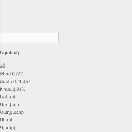
Եղանակ
Ջերմ 0.8℃
Քամի 6.4կմ/ժ
Խոնավ 91%
Երեւան
Աբովյան
Ծաղկաձոր
Սեւան
Գյումրի