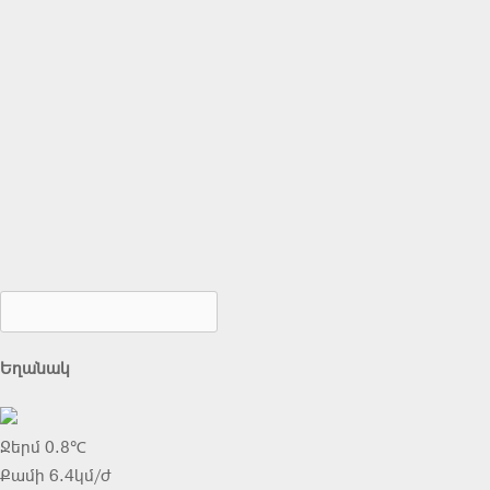
Եղանակ
Ջերմ 0.8℃
Քամի 6.4կմ/ժ