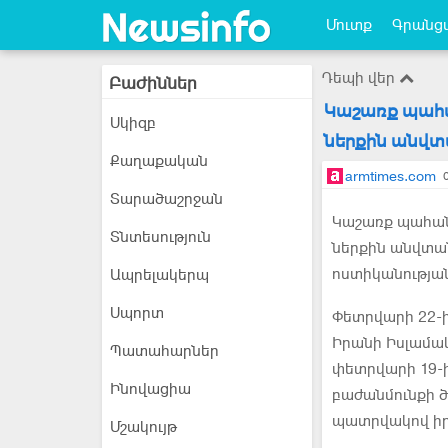
Մուտք
Գրանցվ
Դեպի վեր
Բաժիններ
Կաշառք պահա
Սկիզբ
ներքին անվտա
Քաղաքական
armtimes.com
Տարածաշրջան
Կաշառք պահան
Տնտեսություն
ներքին անվտան
ոստիկանության
Ապրելակերպ
Սպորտ
Փետրվարի 22-ի
Իրանի Իսլամակ
Պատահարներ
փետրվարի 19-ի
Ինովացիա
բաժանմունքի 
պատրվակով իրե
Մշակույթ