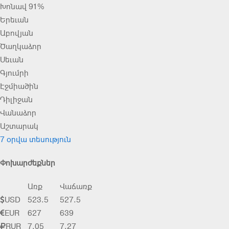
Խոնավ 91%
Երեւան
Աբովյան
Ծաղկաձոր
Սեւան
Գյումրի
Էջմիածին
Դիլիջան
Վանաձոր
Աշտարակ
7 օրվա տեսություն
Փոխարժեքներ
Առք
Վաճառք
USD
523.5
527.5
EUR
627
639
RUR
7.05
7.27