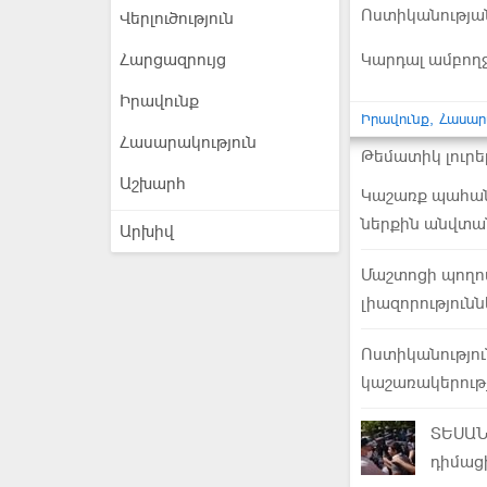
Ոստիկանության
Վերլուծություն
Հարցազրույց
Կարդալ ամբող
Իրավունք
Իրավունք
Հասար
Հասարակություն
Թեմատիկ լուրե
Աշխարհ
Կաշառք պահան
ներքին անվտան
Արխիվ
Մաշտոցի պողո
լիազորություն
Ոստիկանությու
կաշառակերութ
ՏԵՍԱՆ
դիմաց