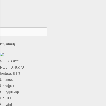
Եղանակ
Ջերմ 0.8℃
Քամի 6.4կմ/ժ
Խոնավ 91%
Երեւան
Աբովյան
Ծաղկաձոր
Սեւան
Գյումրի