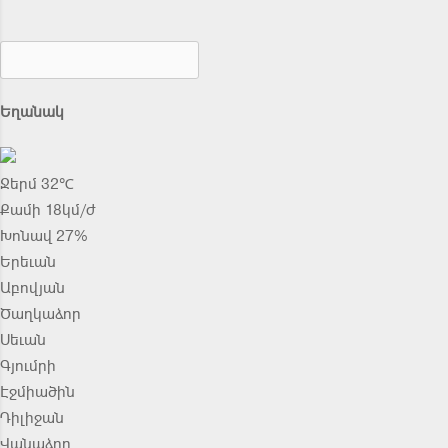
Եղանակ
Ջերմ 32℃
Քամի 18կմ/ժ
Խոնավ 27%
Երեւան
Աբովյան
Ծաղկաձոր
Սեւան
Գյումրի
Էջմիածին
Դիլիջան
Վանաձոր