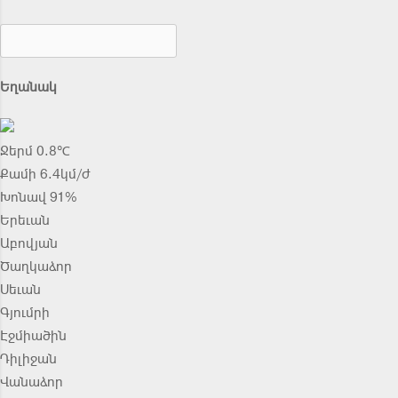
Եղանակ
Ջերմ 0.8℃
Քամի 6.4կմ/ժ
Խոնավ 91%
Երեւան
Աբովյան
Ծաղկաձոր
Սեւան
Գյումրի
Էջմիածին
Դիլիջան
Վանաձոր