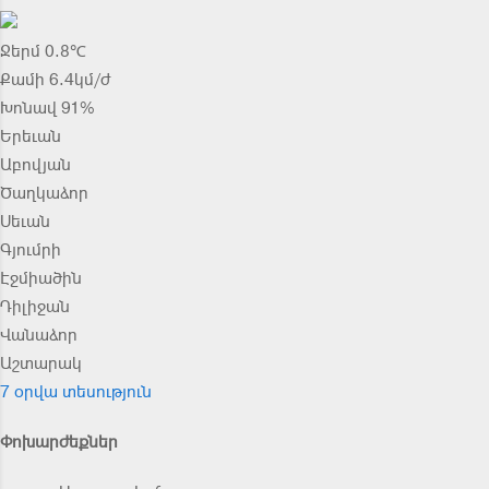
Ջերմ 0.8℃
Քամի 6.4կմ/ժ
Խոնավ 91%
Երեւան
Աբովյան
Ծաղկաձոր
Սեւան
Գյումրի
Էջմիածին
Դիլիջան
Վանաձոր
Աշտարակ
7 օրվա տեսություն
Փոխարժեքներ