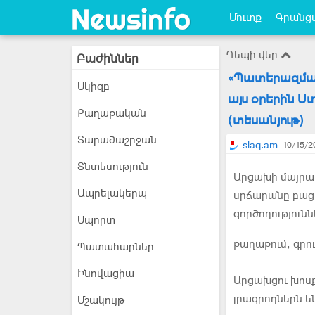
Մուտք
Գրանցվ
Դեպի վեր
Բաժիններ
«Պատերազմակ
Սկիզբ
այս օրերին 
Քաղաքական
(տեսանյութ)
Տարածաշրջան
slaq.am
10/15/2
Տնտեսություն
Արցախի մայրա
Ապրելակերպ
սրճարանը բացե
գործողություն
Սպորտ
քաղաքում, գրու
Պատահարներ
Ինովացիա
Արցախցու խոսք
լրագրողներն ե
Մշակույթ