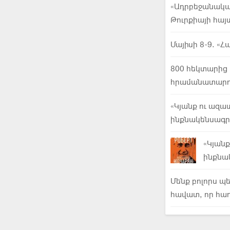
«Ադրբեջանակա
Թուրքիայի հայտ
Մայիսի 8-9. «Հ
800 հեկտարից 
հրամանատարու
«Կյանք ու ազա
ինքնակենսագ
«Կյան
ինքնա
Մենք բոլորս պ
հավատ, որ հաղ