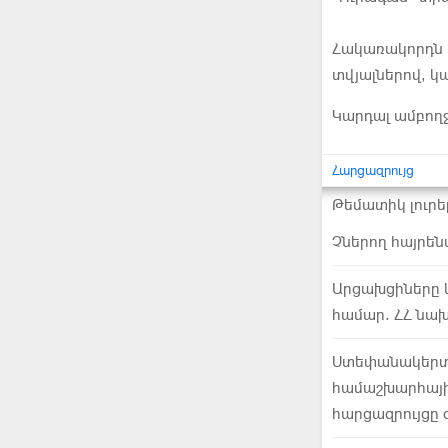
Հակառակորդն ո
տվյալներով, կա
Կարդալ ամբող
Հարցազրույց
Թեմատիկ լուրե
Չներող հայրե
Արցախցիները կ
համար. ՀՀ նա
Ստեփանակերտն
համաշխարհայ
հարցազրույցը