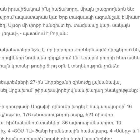
 իրավիճակում ի՞նչ հաճախորդ, միայն լրագրողներն են:
այքում ապաստարան կա: Երբ տագնապի ազդանշան է միանո
տեղ: Այսօր մի փոքր հանգիստ էր. տագնապը կար, սակայն
 չեղավ»,- պատմում է Բորյան:
անատերը նշել է, որ իր բոլոր թոռներն այժմ դիրքերում են,
 որդիները նույնպես դիրքերում են: Առայժմ բոլորի հետ ամեն
միայն կրտսեր թոռից 6-րդ օրն է տեղեկություն չունեն:
 սեպտեմբերի 27-ին Ադրբեջանի զինուժը լայնածավալ
կսել Արցախում՝ թիրախավորելով նաև խաղաղ բնակչությանը։
-ի դրությամբ Արցախի զինուժը խոցել է հակառակորդի՝ 16
նքնաթիռ, 176 անօդաչու թռչող սարք, 521 միավոր
, հիմնականում տանկեր, 86 ավտոտրանսպորտ, 10
, 4 «ՏՕՍ-1Ա» ծանր հրանետային համակարգ, 4 «Սմերչ» և 1
պի համազարկային կրակի ռեակտիվ կայանքներ: