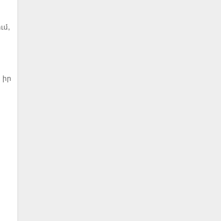
ւմ,
 իր