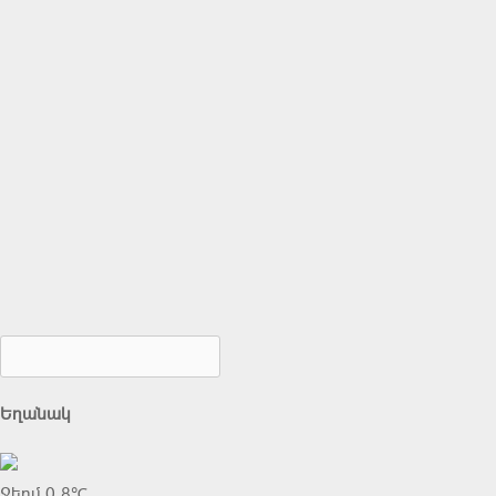
Եղանակ
Ջերմ 0.8℃