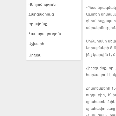
Վերլուծություն
«Պատերազմական
Հարցազրույց
Այստեղ մոտակ
գնում ենք այն
Իրավունք
ռմբակոծություն
Հասարակություն
Սրճարանի սեփակ
Աշխարհ
եղբայրների 8-9
ինչ կարգին է, 
Արխիվ
Հիշեցնենք, որ
հարձակում է ս
Հոկտեմբերի 15
ուղղաթիռ, 19 ի
զրահատեխնիկա
զրահափոխադրիչ
«Ուրագան» տի