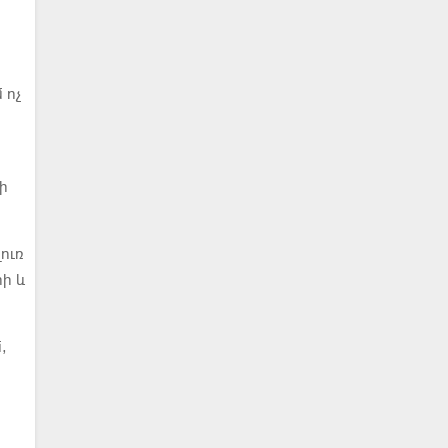
 ոչ
ի
ուռ
ի և
,