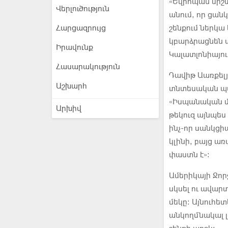
«Եվրոպան միշտ
Վերլուծություն
անում, որ ցան
Հարցազրույց
շենքում ներկա 
կբարձրացնեն ա
Իրավունք
Կալատլոնիայու
Հասարակություն
Դավիթ Աառքել
Աշխարհ
տնտեսական պա
«Իսպանական մե
Արխիվ
թեկուզ այնպես
ինչ-որ սանկցի
կլինի, բայց ա
փաստն է»:
Ամերիկայի Ջոր
սկսել ու ավար
մեկը։ Այնուհե
անկողմնակալ լ