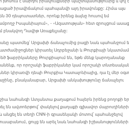
 խոսում է մարդու իրավունքների պաշտպանությունից և կոչ 
կացած իրավիճակում պահպանվի այդ իրավունքը: Հիմա այս
են 30 դեպուտատներ, որոնք իրենց ձայնը հուսով եմ
մբողջ Իսպանիայում», - «Ազատության» հետ զրույցում ասա
մ բնակվող Դավիթ Առաքելյանը:
յանը պատմեց՝ Արցախի ճանաչումից բացի նաև պահանջում 
տժամիջոցներ կիրառել Ադրբեջանի և Թուրքիայի նկատմամ
ծ ֆաբրիկաները Թուրքիայում են, եթե մենք կարողանանք
 անենք, որ որոշակի ֆաբրիկաներ կամ որոշակի տնտեսակա
աներ կիրառվի դեպի Թուրքիա Կատալոնիայից, դա էլ մեր օգ
ռաջինը, բնականաբար, Արցախի անկախությունը ճանաչելու
ջիա նահանգի Ատլանտա քաղաքում հայերն իրենց բողոքի ե
տել են ավտոերթով՝ փակելով քաղաքի գլխավոր մայրուղիների
տև անցել են տեղի CNN-ի գրասենյակի մոտով՝ պահանջելով
ուսաբանում, ցույց են արել նաև նահանգի իշխանությունների