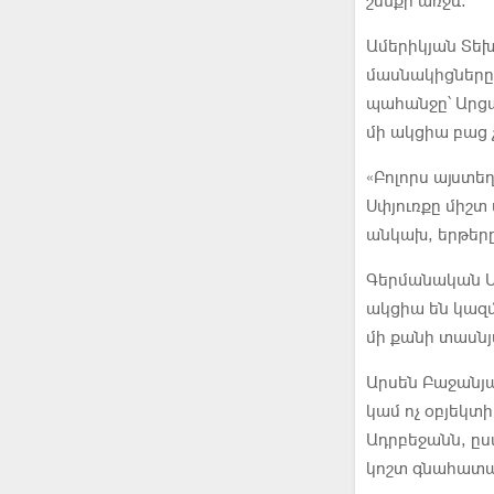
շենքի առջև։
Ամերիկյան Տեխ
մասնակիցները 
պահանջը՝ Արց
մի ակցիա բաց չ
«Բոլորս այստե
Սփյուռքը միշտ 
անկախ, երթերը
Գերմանական Մյ
ակցիա են կազմ
մի քանի տասն
Արսեն Բաջանյա
կամ ոչ օբյեկ
Ադրբեջանն, ըս
կոշտ գնահատա