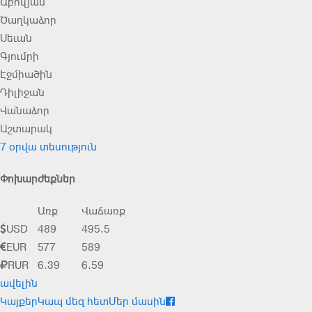
Աբովյան
Ծաղկաձոր
Սեւան
Գյումրի
Էջմիածին
Դիլիջան
Վանաձոր
Աշտարակ
7 օրվա տեսություն
Փոխարժեքներ
Առք
Վաճառք
USD
489
495.5
EUR
577
589
RUR
6.39
6.59
ավելին
Կայքեր
Կապ մեզ հետ
Մեր մասին