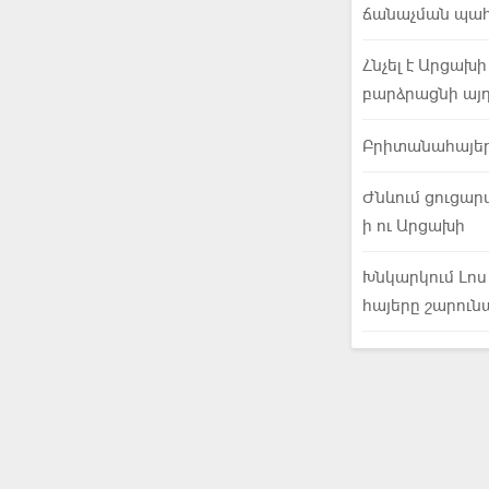
ճանաչման պա
Հնչել է Արցախ
բարձրացնի այ
Բրիտանահայերը
Ժնևում ցուցարա
ի ու Արցախի
Խնկարկում Լոս
հայերը շարուն