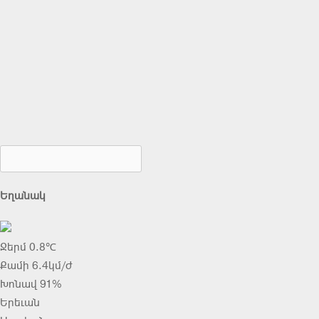
Եղանակ
Ջերմ 0.8℃
Քամի 6.4կմ/ժ
Խոնավ 91%
Երեւան