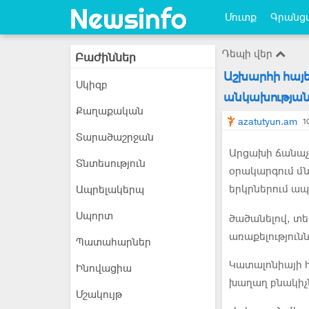
Մուտք
Գրանցվ
Դեպի վեր
Բաժիններ
Աշխարհի հայե
Սկիզբ
անկախությա
Քաղաքական
azatutyun.am
1
Տարածաշրջան
Արցախի ճանաչմ
Տնտեսություն
օրակարգում մն
երկրներում ապ
Ապրելակերպ
Սպորտ
ծածանելով, տե
առաքելություն
Պատահարներ
Կատալոնիայի հ
Ինովացիա
խաղաղ բնակիչն
Մշակույթ