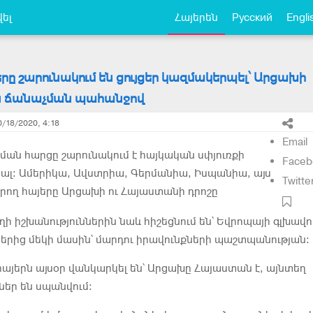
ել
Հայերեն
Русский
Engli
րը շարունակում են ցույցեր կազմակերպել՝ Արցախի
ն ճանաչման պահանջով
0/18/2020, 4:18
Email
ան հարցը շարունակում է հայկական սփյուռքի
Faceb
ալ։ Ամերիկա, Ավստրիա, Գերմանիա, Իսպանիա, այս
Twitte
րող հայերը Արցախի ու Հայաստանի դրոշը
ղի իշխանություններին նաև հիշեցնում են՝ Եվրոպայի գլխավո
ներից մեկի մասին՝ մարդու իրավունքների պաշտպանության։
այերն այսօր վանկարկել են՝ Արցախը Հայաստան է, այնտեղ
եր են սպանվում: