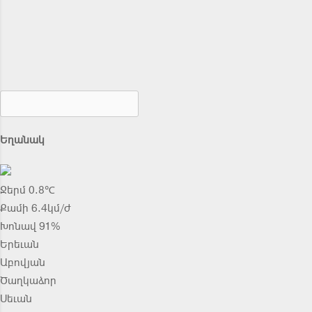
Եղանակ
Ջերմ 0.8℃
Քամի 6.4կմ/ժ
Խոնավ 91%
Երեւան
Աբովյան
Ծաղկաձոր
Սեւան